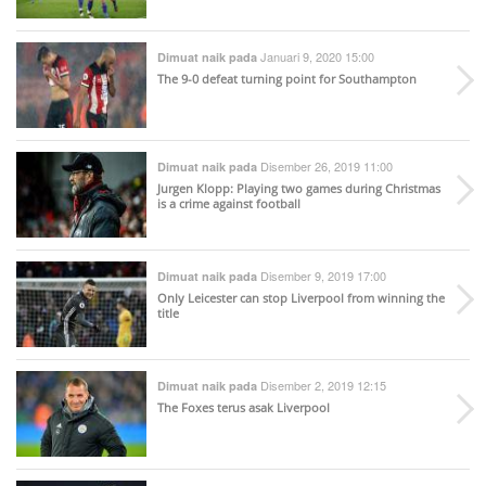
Januari 9, 2020 15:00
Dimuat naik pada
The 9-0 defeat turning point for Southampton
Disember 26, 2019 11:00
Dimuat naik pada
Jurgen Klopp: Playing two games during Christmas
is a crime against football
Disember 9, 2019 17:00
Dimuat naik pada
Only Leicester can stop Liverpool from winning the
title
Disember 2, 2019 12:15
Dimuat naik pada
The Foxes terus asak Liverpool