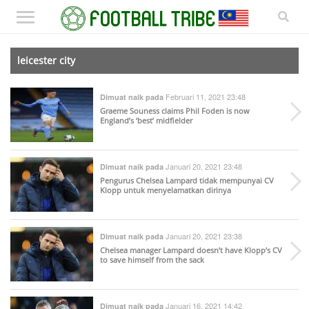
leicester city
Februari 11, 2021 23:48
Dimuat naik pada
Graeme Souness claims Phil Foden is now
England’s ‘best’ midfielder
Januari 20, 2021 23:48
Dimuat naik pada
Pengurus Chelsea Lampard tidak mempunyai CV
Klopp untuk menyelamatkan dirinya
Januari 20, 2021 23:38
Dimuat naik pada
Chelsea manager Lampard doesn’t have Klopp’s CV
to save himself from the sack
Januari 16, 2021 14:42
Dimuat naik pada