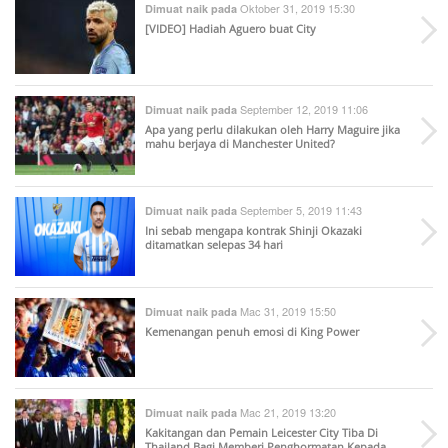
Oktober 31, 2019 15:30
Dimuat naik pada
[VIDEO] Hadiah Aguero buat City
September 12, 2019 11:06
Dimuat naik pada
Apa yang perlu dilakukan oleh Harry Maguire jika
mahu berjaya di Manchester United?
September 5, 2019 11:43
Dimuat naik pada
Ini sebab mengapa kontrak Shinji Okazaki
ditamatkan selepas 34 hari
Mac 31, 2019 15:50
Dimuat naik pada
Kemenangan penuh emosi di King Power
Mac 21, 2019 13:20
Dimuat naik pada
Kakitangan dan Pemain Leicester City Tiba Di
Thailand Bagi Memberi Penghormatan Kepada