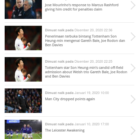
Jose Mourinho’s response to Marcus Rashford
giving him credit for penalties claim
Disember 20, 2020 22:36
Dimuat naik pada
Penerimaan terbuka bintang Tottenham Son
Heung-min mengenai Gareth Bale, Joe Rodon dan
Ben Davies
Disember 20, 2020 22:25
Dimuat naik pada
Tottenham star Son Heung-min’s candid off-field
admission about Welsh trio Gareth Bale, Joe Rodon
and Ben Davies
Januari 19, 2020 10:00
Dimuat naik pada
Man City dropped points again
Januari 10, 2020 17:00
Dimuat naik pada
The Leicester Awakening