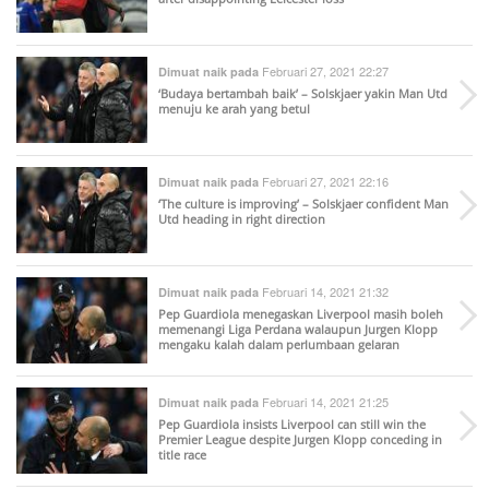
Februari 27, 2021 22:27
Dimuat naik pada
‘Budaya bertambah baik’ – Solskjaer yakin Man Utd
menuju ke arah yang betul
Februari 27, 2021 22:16
Dimuat naik pada
‘The culture is improving’ – Solskjaer confident Man
Utd heading in right direction
Februari 14, 2021 21:32
Dimuat naik pada
Pep Guardiola menegaskan Liverpool masih boleh
memenangi Liga Perdana walaupun Jurgen Klopp
mengaku kalah dalam perlumbaan gelaran
Februari 14, 2021 21:25
Dimuat naik pada
Pep Guardiola insists Liverpool can still win the
Premier League despite Jurgen Klopp conceding in
title race