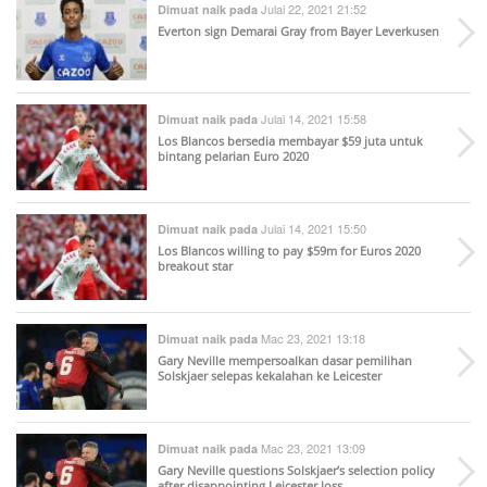
Julai 22, 2021 21:52
Dimuat naik pada
Everton sign Demarai Gray from Bayer Leverkusen
Julai 14, 2021 15:58
Dimuat naik pada
Los Blancos bersedia membayar $59 juta untuk
bintang pelarian Euro 2020
Julai 14, 2021 15:50
Dimuat naik pada
Los Blancos willing to pay $59m for Euros 2020
breakout star
Mac 23, 2021 13:18
Dimuat naik pada
Gary Neville mempersoalkan dasar pemilihan
Solskjaer selepas kekalahan ke Leicester
Mac 23, 2021 13:09
Dimuat naik pada
Gary Neville questions Solskjaer’s selection policy
after disappointing Leicester loss