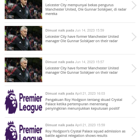
Leicester City mempunyai bekas pengurus
Manchester United, Ole Gunnar Solskjaer, di radar
mereka
Jun 14, 2023 15:59
Dimuat naik pada
Leicester City have former Manchester United
manager Ole Gunnar Solskjaer on their radar
Jun 14, 2023 15:57
Dimuat naik pada
Leicester City have former Manchester United
manager Ole Gunnar Solskjaer on their radar
April 21, 2023 16:03
Dimuat naik pada
Pengakuan Roy Hodgson tentang skuad Crystal
Palace ketika pertempuran menentang
penyingkiran menunjukkan keputusan positif
April 21, 2023 15:59
Dimuat naik pada
Roy Hodgson’s Crystal Palace squad admission as
battle against relegation shows results