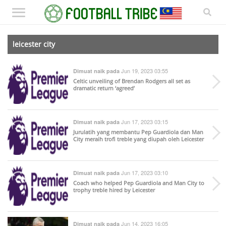
leicester city
Jun 19, 2023 03:55
Dimuat naik pada
Celtic unveiling of Brendan Rodgers all set as
dramatic return ‘agreed’
Jun 17, 2023 03:15
Dimuat naik pada
Jurulatih yang membantu Pep Guardiola dan Man
City meraih trofi treble yang diupah oleh Leicester
Jun 17, 2023 03:10
Dimuat naik pada
Coach who helped Pep Guardiola and Man City to
trophy treble hired by Leicester
Jun 14, 2023 16:05
Dimuat naik pada