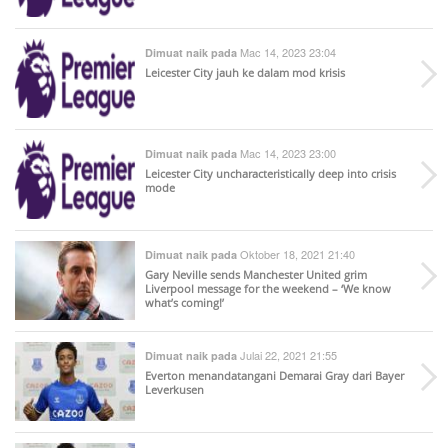
Mac 14, 2023 23:04
Dimuat naik pada
Leicester City jauh ke dalam mod krisis
Mac 14, 2023 23:00
Dimuat naik pada
Leicester City uncharacteristically deep into crisis
mode
Oktober 18, 2021 21:40
Dimuat naik pada
Gary Neville sends Manchester United grim
Liverpool message for the weekend – ‘We know
what’s coming!’
Julai 22, 2021 21:55
Dimuat naik pada
Everton menandatangani Demarai Gray dari Bayer
Leverkusen