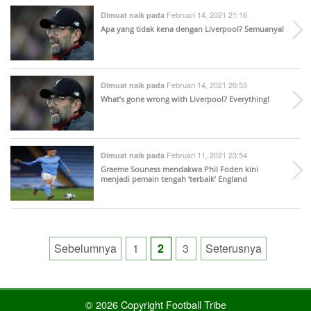
Februari 14, 2021 21:16
Dimuat naik pada
Apa yang tidak kena dengan Liverpool? Semuanya!
Februari 14, 2021 20:53
Dimuat naik pada
What’s gone wrong with Liverpool? Everything!
Februari 11, 2021 23:54
Dimuat naik pada
Graeme Souness mendakwa Phil Foden kini
menjadi pemain tengah ‘terbaik’ England
Posts
Sebelumnya
1
2
3
Seterusnya
pagination
© 2026 Copyright Football Tribe