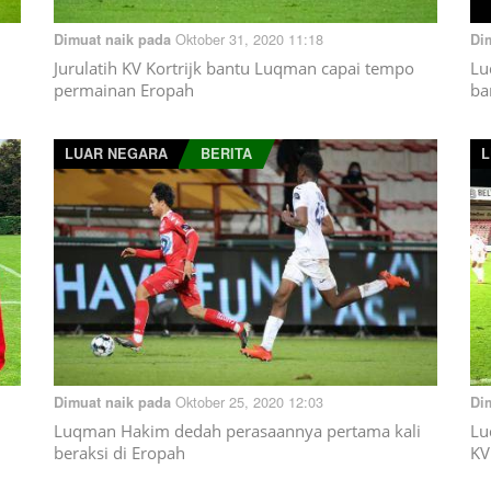
Oktober 31, 2020 11:18
Dimuat naik pada
Di
Jurulatih KV Kortrijk bantu Luqman capai tempo
Lu
permainan Eropah
ba
LUAR NEGARA
BERITA
L
Oktober 25, 2020 12:03
Dimuat naik pada
Di
Luqman Hakim dedah perasaannya pertama kali
Lu
beraksi di Eropah
KV