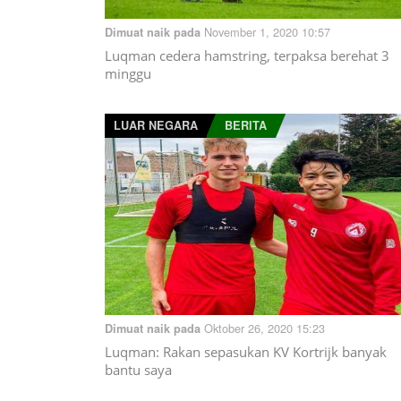
November 1, 2020 10:57
Dimuat naik pada
Luqman cedera hamstring, terpaksa berehat 3
minggu
LUAR NEGARA
BERITA
Oktober 26, 2020 15:23
Dimuat naik pada
Luqman: Rakan sepasukan KV Kortrijk banyak
bantu saya