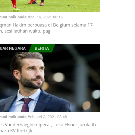
April 16, 2021 08:16
muat naik pada
qman Hakim berpuasa di Belgium selama 17
m, sesi latihan waktu pagi
UAR NEGARA
BERITA
Februari 2, 2021 08:48
muat naik pada
es Vanderhaeghe dipecat, Luka Elsner jurulatih
haru KV Kortrijk