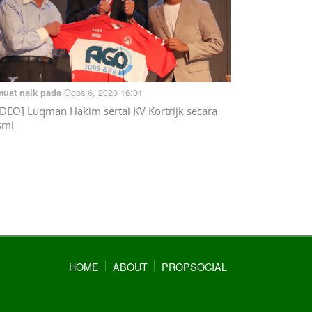
Ogos 6, 2020 16:01
muat naik pada
IDEO] Luqman Hakim sertai KV Kortrijk secara
smi
HOME
ABOUT
PROPSOCIAL