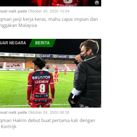
Oktober 30, 2020 10:04
muat naik pada
qman janji kerja keras, mahu capai impian dan
nggakan Malaysia
UAR NEGARA
BERITA
Oktober 24, 2020 08:35
muat naik pada
qman Hakim debut buat pertama kali dengan
 Kortrijk