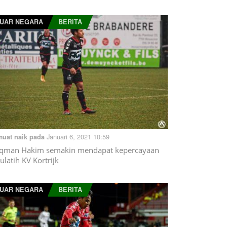
UAR NEGARA
BERITA
Januari 6, 2021 10:59
muat naik pada
qman Hakim semakin mendapat kepercayaan
rulatih KV Kortrijk
UAR NEGARA
BERITA