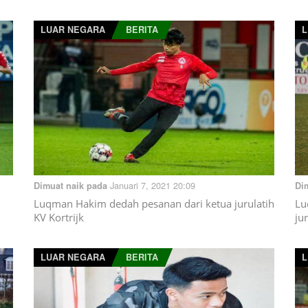
LUAR NEGARA
BERITA
L
Januari 7, 2021 20:09
Dimuat naik pada
Di
Luqman Hakim dedah pesanan dari ketua jurulatih
Lu
KV Kortrijk
ju
LUAR NEGARA
BERITA
L