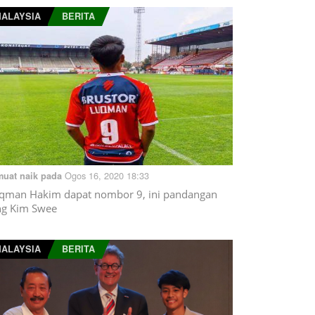
ALAYSIA
BERITA
Ogos 16, 2020 18:33
muat naik pada
qman Hakim dapat nombor 9, ini pandangan
g Kim Swee
ALAYSIA
BERITA