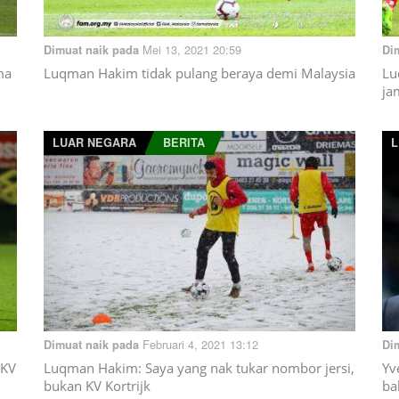
Mei 13, 2021 20:59
Dimuat naik pada
Di
ma
Luqman Hakim tidak pulang beraya demi Malaysia
Lu
ja
LUAR NEGARA
BERITA
L
Februari 4, 2021 13:12
Dimuat naik pada
Di
 KV
Luqman Hakim: Saya yang nak tukar nombor jersi,
Yv
bukan KV Kortrijk
ba