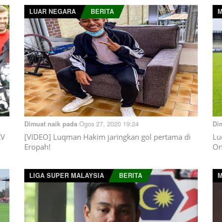
LUAR NEGARA
BERITA
M
Ogos 27, 2020 19:24
Dimuat naik pada
Di
KV
[VIDEO] Luqman Hakim jaringkan gol pertama di
Lu
Eropah!
On
LIGA SUPER MALAYSIA
BERITA
M