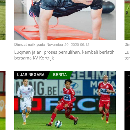
November 20, 2020 06:12
Dimuat naik pada
Di
Luqman jalani proses pemulihan, kembali berlatih
Lu
bersama KV Kortrijk
te
LUAR NEGARA
BERITA
L