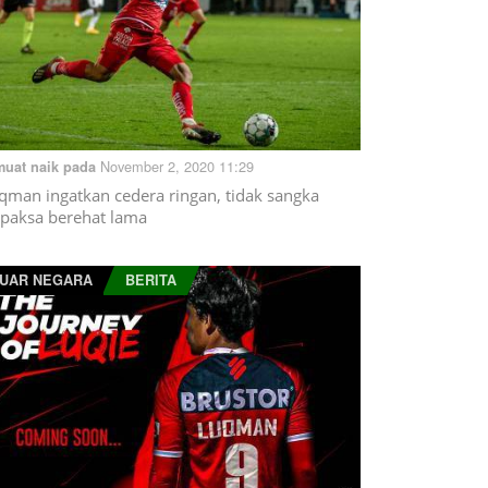
November 2, 2020 11:29
muat naik pada
qman ingatkan cedera ringan, tidak sangka
rpaksa berehat lama
UAR NEGARA
BERITA