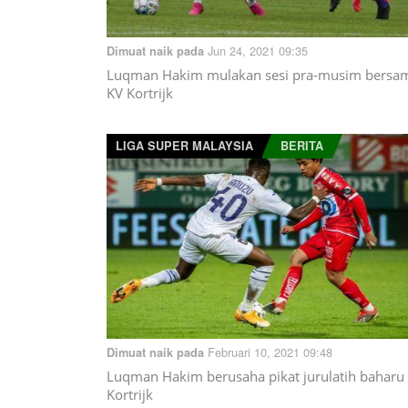
Jun 24, 2021 09:35
Dimuat naik pada
Luqman Hakim mulakan sesi pra-musim bersa
KV Kortrijk
LIGA SUPER MALAYSIA
BERITA
Februari 10, 2021 09:48
Dimuat naik pada
Luqman Hakim berusaha pikat jurulatih baharu
Kortrijk