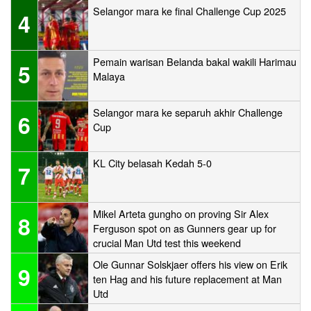
Selangor mara ke final Challenge Cup 2025
4
Pemain warisan Belanda bakal wakili Harimau
5
Malaya
Selangor mara ke separuh akhir Challenge
6
Cup
KL City belasah Kedah 5-0
7
Mikel Arteta gungho on proving Sir Alex
8
Ferguson spot on as Gunners gear up for
crucial Man Utd test this weekend
Ole Gunnar Solskjaer offers his view on Erik
9
ten Hag and his future replacement at Man
Utd