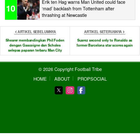
Erik ten Hag warns Man United could face
10
‘mad’ backlash from Tottenham after
thrashing at Newcastle
ARTIKEL SEBELUMNYA
ARTIKEL SETERUSNYA
Shearer membandingkan Phil Foden
Suarez second only to Ronaldo as
dengan Gascoigne dan Scholes
former Barcelona star scores again
selepas paparan terbaru Man City
© 2026 Copyright Football Tribe
HOME
ABOUT
PROPSOCIAL