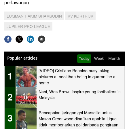
perlawanan.
LUQMAN HAKIM SHAMSUDIN
KV KORTRIJK
JUPILER PRO LEAGUE
Popular articles
Today
Week
Month
[VIDEO] Cristiano Ronaldo busy taking
1
pictures at pool than being in quarantine at
home
Nani, Wes Brown inspire young footballers in
2
Malaysia
Pencapaian jaringan gol Marseille untuk
3
Mason Greenwood dinafikan apabila Ligue 1
tidak membenarkan gol daripada pengiraan