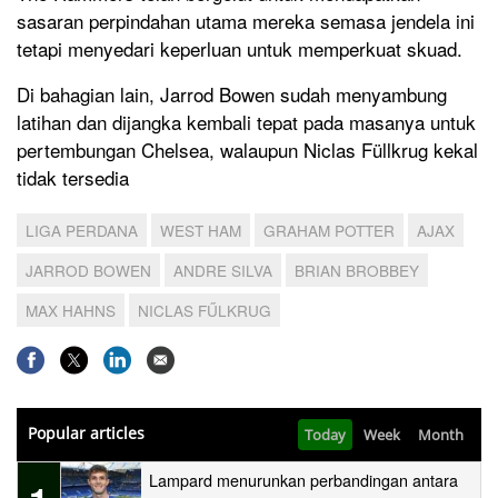
sasaran perpindahan utama mereka semasa jendela ini
tetapi menyedari keperluan untuk memperkuat skuad.
Di bahagian lain, Jarrod Bowen sudah menyambung
latihan dan dijangka kembali tepat pada masanya untuk
pertembungan Chelsea, walaupun Niclas Füllkrug kekal
tidak tersedia
LIGA PERDANA
WEST HAM
GRAHAM POTTER
AJAX
JARROD BOWEN
ANDRE SILVA
BRIAN BROBBEY
MAX HAHNS
NICLAS FŰLKRUG
Popular articles
Today
Week
Month
Lampard menurunkan perbandingan antara