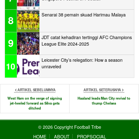
Senarai 38 pemain skuad Harimau Malaya
8
JDT catat kehadiran tertinggi AFC Champions
9
League Elite 2024-2025
Leicester City’s relegation: How a season
10
unraveled
ARTIKEL SEBELUMNYA
ARTIKEL SETERUSNYA
West Ham on the verge of signing
Haaland leads Man City revival to
jet-heeled forward as Silva gets
thump Chelsea
ditched
© 2026 Copyright Football Tribe
HOME
ABOUT
PROPSOCIAL