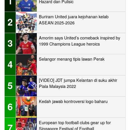
1
Hazard dan Pulisic
Buriram United juara kejohanan kelab
2
ASEAN 2025-2026
Amorim says United’s comeback inspired by
3
1999 Champions League heroics
Selangor menang tipis lawan Perak
4
[VIDEO] JDT jumpa Kelantan di suku akhir
5
Piala Malaysia 2022
Kedah jawab kontroversi logo baharu
6
European top football clubs gear up for
7
Singapore Festival of Football