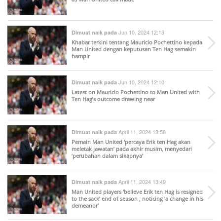
Jun 10, 2024 12:13
Dimuat naik pada
Khabar terkini tentang Mauricio Pochettino kepada
Man United dengan keputusan Ten Hag semakin
hampir
Jun 10, 2024 12:10
Dimuat naik pada
Latest on Mauricio Pochettino to Man United with
Ten Hag’s outcome drawing near
April 11, 2024 13:58
Dimuat naik pada
Pemain Man United ‘percaya Erik ten Hag akan
meletak jawatan’ pada akhir musim, menyedari
‘perubahan dalam sikapnya’
April 11, 2024 13:49
Dimuat naik pada
Man United players ‘believe Erik ten Hag is resigned
to the sack’ end of season , noticing ‘a change in his
demeanor’