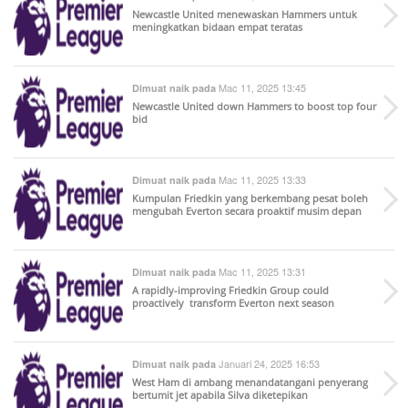
Newcastle United menewaskan Hammers untuk
meningkatkan bidaan empat teratas
Mac 11, 2025 13:45
Dimuat naik pada
Newcastle United down Hammers to boost top four
bid
Mac 11, 2025 13:33
Dimuat naik pada
Kumpulan Friedkin yang berkembang pesat boleh
mengubah Everton secara proaktif musim depan
Mac 11, 2025 13:31
Dimuat naik pada
A rapidly-improving Friedkin Group could
proactively transform Everton next season
Januari 24, 2025 16:53
Dimuat naik pada
West Ham di ambang menandatangani penyerang
bertumit jet apabila Silva diketepikan