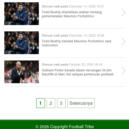
Disember 14, 2023 16:31
Dimuat naik pada
Todd Boehly diserahkan arahan tentang
pememecatan Mauricio Pochettino
Disember 14, 2023 16:26
Dimuat naik pada
Todd Boehly handed Mauricio Pochettino sack
instruction
Oktober 23, 2023 18:16
Dimuat naik pada
Graham Potter berada dalam rancangan Sir Jim
Ratcliffe di Man Utd selepas pertemuan peribadi
Posts
1
2
3
Seterusnya
pagination
© 2026 Copyright Football Tribe