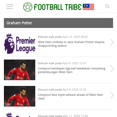
Graham Potter
April 14, 2025 08:42
Dimuat naik pada
West Ham unlikely to sack Graham Potter despite
disappointing season
April 9, 2025 12:47
Dimuat naik pada
Liverpool berdepan tiga kali kekalahan menjelang
pertembungan West Ham
April 9, 2025 12:45
Dimuat naik pada
Liverpool face triple setback ahead of West Ham
clash
Mac 11, 2025 13:48
Dimuat naik pada