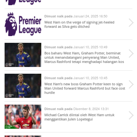
Januari 24, 2025 16:50
Dimuat naik pada
West Ham on the verge of signing jet-heeled
forward as Silva gets ditched
Januari 10, 2025 10:49
Dimuat naik pada
Bos baharu West Ham, Graham Potter, berminat
untuk menandatangani penyerang Man United,
Marcus Rashford tetapi menghadapi halangan kos
Januari 10, 2025 10:45
Dimuat naik pada
West Ham’s new boss Graham Potter keen to sign
Man United forward Marcus Rashford but face cost
hurdle
Disember 8, 2024 13:31
Dimuat naik pada
Michael Carrick diintai oleh West Ham untuk
menggantikan Julen Lopetegui