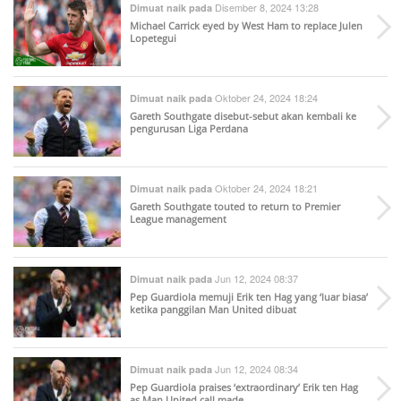
Disember 8, 2024 13:28
Dimuat naik pada
Michael Carrick eyed by West Ham to replace Julen
Lopetegui
Oktober 24, 2024 18:24
Dimuat naik pada
Gareth Southgate disebut-sebut akan kembali ke
pengurusan Liga Perdana
Oktober 24, 2024 18:21
Dimuat naik pada
Gareth Southgate touted to return to Premier
League management
Jun 12, 2024 08:37
Dimuat naik pada
Pep Guardiola memuji Erik ten Hag yang ‘luar biasa’
ketika panggilan Man United dibuat
Jun 12, 2024 08:34
Dimuat naik pada
Pep Guardiola praises ‘extraordinary’ Erik ten Hag
as Man United call made