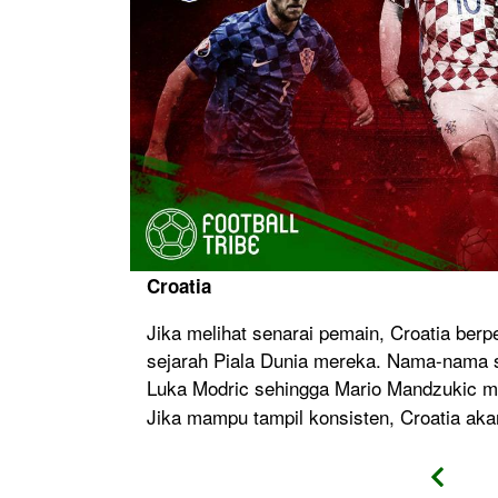
Croatia
sot. Namun
Jika melihat senarai pemain, Croatia ber
 landasan
sejarah Piala Dunia mereka. Nama-nama se
 Godin
Luka Modric sehingga Mario Mandzukic
muda seperti
Jika mampu tampil konsisten, Croatia aka
mbali ke