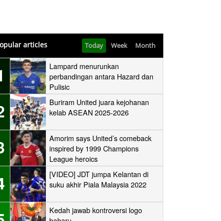
opular articles
Today
Week
Month
Lampard menurunkan
1
perbandingan antara Hazard dan
Pulisic
Buriram United juara kejohanan
2
kelab ASEAN 2025-2026
Amorim says United’s comeback
3
inspired by 1999 Champions
League heroics
[VIDEO] JDT jumpa Kelantan di
4
suku akhir Piala Malaysia 2022
Kedah jawab kontroversi logo
5
baharu