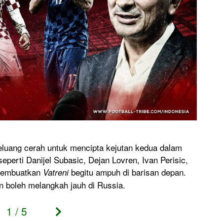
Pol
peluang cerah untuk mencipta kejutan kedua dalam
Oran
perti Danijel Subasic, Dejan Lovren, Ivan Perisic,
Lewa
 membuatkan
begitu ampuh di barisan depan.
pema
Vatreni
Arka
n boleh melangkah jauh di Russia.
gol 
2016
1
/
5