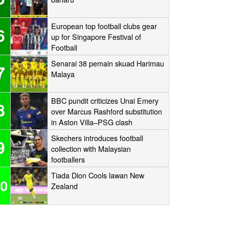
European top football clubs gear
6
up for Singapore Festival of
Football
Senarai 38 pemain skuad Harimau
7
Malaya
BBC pundit criticizes Unai Emery
8
over Marcus Rashford substitution
in Aston Villa–PSG clash
Skechers introduces football
9
collection with Malaysian
footballers
Tiada Dion Cools lawan New
0
Zealand