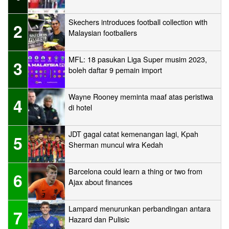
Skechers introduces football collection with
2
Malaysian footballers
MFL: 18 pasukan Liga Super musim 2023,
3
boleh daftar 9 pemain import
Wayne Rooney meminta maaf atas peristiwa
4
di hotel
JDT gagal catat kemenangan lagi, Kpah
5
Sherman muncul wira Kedah
Barcelona could learn a thing or two from
6
Ajax about finances
Lampard menurunkan perbandingan antara
7
Hazard dan Pulisic