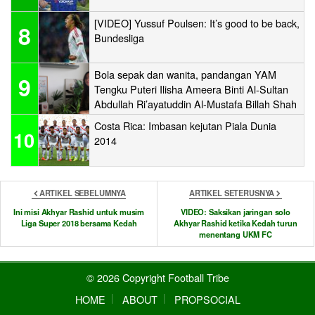
[VIDEO] Yussuf Poulsen: It’s good to be back,
8
Bundesliga
Bola sepak dan wanita, pandangan YAM
9
Tengku Puteri Ilisha Ameera Binti Al-Sultan
Abdullah Ri’ayatuddin Al-Mustafa Billah Shah
Costa Rica: Imbasan kejutan Piala Dunia
10
2014
ARTIKEL SEBELUMNYA
ARTIKEL SETERUSNYA
Ini misi Akhyar Rashid untuk musim
VIDEO: Saksikan jaringan solo
Liga Super 2018 bersama Kedah
Akhyar Rashid ketika Kedah turun
menentang UKM FC
© 2026 Copyright Football Tribe
HOME
ABOUT
PROPSOCIAL