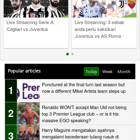
.
Live Streaming Serie A:
Live Streaming: 3 sebab
Cagliari vs Juventus
anda perlu saksikan
Juventus vs AS Roma
Popular articles
Today
Week
Month
Punctured at the final turn last season but
1
now a different Mikel Arteta team steps up
Ronaldo WON’T accept Man Utd not being
2
top 3 Premier League club – or is it his
massive EGO speaking?
Harry Maguire mengatakan ayahnya
3
mengalami kecederaan tulang rusuk di