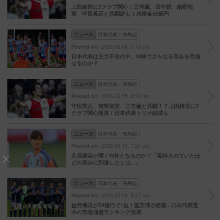
上田綺世に5クラブ関心！三笘薫、田中碧、南野拓
実、守田英正と共闘説も！移籍金65億円
ニュース
日本代表・海外組
2026.06.06. 5:13 pm
Posted on:
日本代表は主力不在の中、W杯でさらなる高みを目指
せるのか？
ニュース
日本代表・海外組
2026.06.05. 8:23 am
Posted on:
守田英正、南野拓実、三笘薫と共闘！？上田綺世に3
クラブ関心報道！日本代表トリオ結成も
ニュース
日本代表・海外組
2026.05.31. 7:21 pm
Posted on:
久保建英が輝くW杯となるのか？「期待されていたほ
どの高みに到達したとは…」
ニュース
日本代表・海外組
2026.05.28. 9:47 am
Posted on:
佐野海舟が64億円で1位！堂安律が急落…日本代表選
手の市場価値ランキング発表