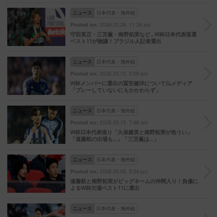
ニュース
日本代表・海外組
2026.05.26. 11:38 am
Posted on:
守田英正・三笘薫・南野拓実など…W杯日本代表落選
ベスト11が物議！ブラジル人記者選出
ニュース
日本代表・海外組
2026.05.15. 3:58 pm
Posted on:
W杯メンバーに選出の冨安健洋について仏メディア
「プレーしていないにもかかわらず」
ニュース
日本代表・海外組
2026.05.15. 7:48 am
Posted on:
W杯日本代表巡り「久保建英と南野拓実が危うい」
「遠藤航の出場も…」「三笘薫は…」
ニュース
日本代表・海外組
2026.05.06. 5:34 pm
Posted on:
遠藤航と南野拓実がビッグネームの仲間入り！負傷に
よるW杯欠場ベスト11に選出
ニュース
日本代表・海外組