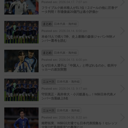
2026.04.17. 7:07 am
Posted on:
フライブルク鈴木唯人がEL1位！2ゴールの他に圧巻デ
ータ判明！市場価値26億円は過小評価か
まとめ
日本代表・海外組
2026.04.14. 6:00 pm
Posted on:
本命19人で残り7枠、史上最難の森保ジャパンW杯メ
ンバー選考を読む
まとめ
日本代表・海外組
2026.04.13. 6:00 pm
Posted on:
なぜ日本人選手は「中国人」と呼ばれるのか。欧州サ
ッカーの差別実態
ニュース
日本代表・海外組
2026.04.13. 9:17 am
Posted on:
守田英正・高井幸大・小川航基も…！W杯日本代表メ
ンバー当落線上8名
ニュース
日本代表・海外組
2026.04.06. 8:22 am
Posted on:
南野拓実、W杯GS欠場でも日本代表招集を！セレッソ
大阪OB”異例提言”の裏側とは