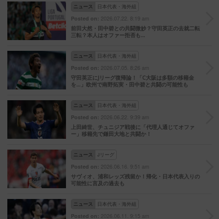
ニュース
日本代表・海外組
2026.07.22. 8:19 am
Posted on:
前田大然・田中碧との共闘微妙？守田英正の去就二転
三転？本人はオファー拒否も…
ニュース
日本代表・海外組
2026.07.05. 8:26 am
Posted on:
守田英正にJリーグ復帰論！「C大阪は多額の移籍金
を…」欧州で南野拓実・田中碧と共闘の可能性も
ニュース
日本代表・海外組
2026.06.22. 9:39 am
Posted on:
上田綺世、チュニジア戦後に「代理人通じてオファ
ー」移籍先で鎌田大地と共闘か！
ニュース
Jリーグ
2026.06.16. 9:51 am
Posted on:
サヴィオ、浦和レッズ残留か！帰化・日本代表入りの
可能性に言及の過去も
ニュース
日本代表・海外組
2026.06.11. 9:15 am
Posted on: