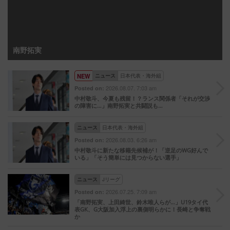
南野拓実
NEW
ニュース
日本代表・海外組
2026.08.07. 7:03 am
Posted on:
中村敬斗、今夏も残留！？ランス関係者「それが交渉
の障害に…」南野拓実と共闘説も…
ニュース
日本代表・海外組
2026.08.03. 6:26 am
Posted on:
中村敬斗に新たな移籍先候補が！「逆足のWG好んで
いる」「そう簡単には見つからない選手」
ニュース
Jリーグ
2026.07.25. 7:09 am
Posted on:
「南野拓実、上田綺世、鈴木唯人らが…」U19タイ代
表GK、G大阪加入浮上の裏側明らかに！長崎と争奪戦
か