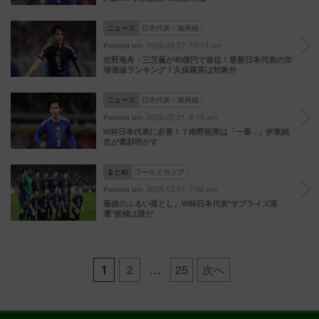
ニュース
日本代表・海外組
2026.03.27. 10:13 am
Posted on:
佐野海舟・三笘薫が40億円で首位！最新日本代表の市
場価値ランキング！久保建英は対象外
ニュース
日本代表・海外組
2026.02.21. 8:15 am
Posted on:
W杯日本代表に必要！？南野拓実は「一番…」伊東純
也が素顔明かす
まとめ
ワールドカップ
2025.12.31. 7:00 pm
Posted on:
最後のふるい落とし。W杯日本代表“サプライズ落
選”候補は誰だ
Posts
1
2
…
25
次へ
pagination