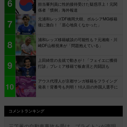
6
担当審判員に性的接待受けた疑惑浮上！元関
係者「慣例」海外報道
元浦和レッズDF橋岡大樹、ボルシアMG移籍
7
後に激白！「居心地良くなかった」
浦和レッズ移籍破談の可能性も？元湘南・川
8
崎DF山根視来が「問題抱えている」
上田綺世の去就で動きが！「フェイエに獲得
9
打診」プレミア移籍で板倉滉と共闘説も
アウス代理人が京都サンガ移籍をフライング
10
発表！背番号も判明！10人目の外国人選手に
コメントランキング
三笘薫の自動車事故を受け、ブライトンが声明