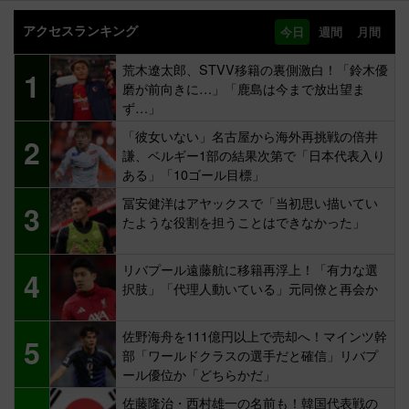
アクセスランキング
今日
週間
月間
荒木遼太郎、STVV移籍の裏側激白！「鈴木優
1
磨が前向きに…」「鹿島は今まで放出望ま
ず…」
「彼女いない」名古屋から海外再挑戦の倍井
2
謙、ベルギー1部の結果次第で「日本代表入り
ある」「10ゴール目標」
冨安健洋はアヤックスで「当初思い描いてい
3
たような役割を担うことはできなかった」
リバプール遠藤航に移籍再浮上！「有力な選
4
択肢」「代理人動いている」元同僚と再会か
佐野海舟を111億円以上で売却へ！マインツ幹
5
部「ワールドクラスの選手だと確信」リバプ
ール優位か「どちらかだ」
佐藤隆治・西村雄一の名前も！韓国代表戦の