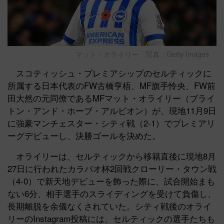
マット・オライリー 写真：Getty Images
スコティッシュ・プレミアシップのセルティックに
所属する日本代表のFW古橋亨梧、MF旗手怜央、FW前
田大然の元同僚であるMFマット・オライリー（ブライ
トン・アンド・ホーブ・アルビオン）が、現地11月9日
に強豪マンチェスター・シティ戦（2-1）でプレミアリ
ーグデビューし、決勝ゴールを決めた。
オライリーは、セルティックから移籍直後に現地8月
27日に行われたカラバオ杯2回戦クローリー・タウン戦
（4-0）で新天地デビューを飾った際に、試合開始まも
ない6分、相手選手のスライディングを受けて負傷し、
長期離脱を余儀なくされていた。シティ戦後のオライ
リーのInstagram投稿には、セルティックの選手たちも