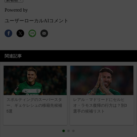
関連記事
スポルティングのスーパースタ
レアル・マドリードにセルヒ
ー、ギェケレシュの移籍先候補
オ・ラモス復帰の行方は？別3
5選
選手の候補リスト