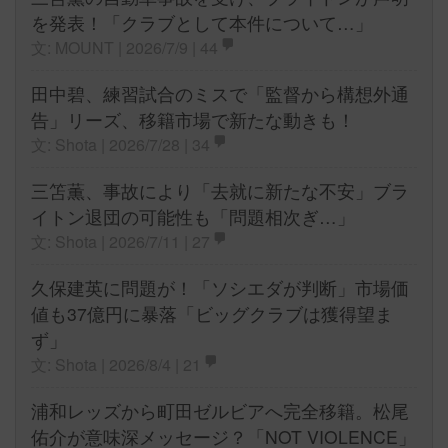
を発表！「クラブとして本件について…」
文: MOUNT | 2026/7/9 |
44
田中碧、練習試合のミスで「監督から構想外通
告」リーズ、移籍市場で新たな動きも！
文: Shota | 2026/7/28 |
34
三笘薫、事故により「去就に新たな不安」ブラ
イトン退団の可能性も「問題相次ぎ…」
文: Shota | 2026/7/11 |
27
久保建英に問題が！「ソシエダが判断」市場価
値も37億円に暴落「ビッグクラブは獲得望ま
ず」
文: Shota | 2026/8/4 |
21
浦和レッズから町田ゼルビアへ完全移籍。松尾
佑介が意味深メッセージ？「NOT VIOLENCE」