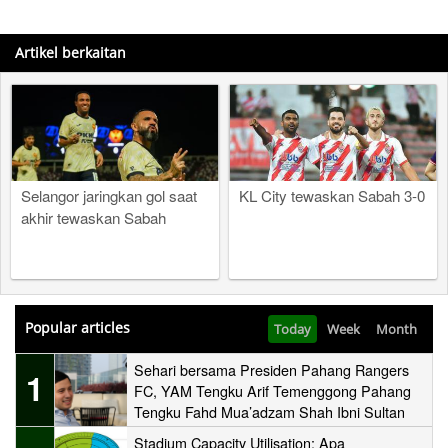
Artikel berkaitan
Selangor jaringkan gol saat
KL City tewaskan Sabah 3-0
akhir tewaskan Sabah
Popular articles
Today
Week
Month
Sehari bersama Presiden Pahang Rangers
1
FC, YAM Tengku Arif Temenggong Pahang
Tengku Fahd Mua’adzam Shah Ibni Sultan
Haji Ahmad Shah
Stadium Capacity Utilisation: Apa