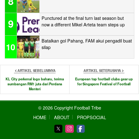
8
Punctured at the final turn last season but
9
now a different Mikel Arteta team steps up
Batalkan gol Pahang, FAM akui pengadil buat
10
silap
ARTIKEL SEBELUMNYA
ARTIKEL SETERUSNYA
KL City perkenal logo baharu, terima
European top football clubs gear up
sumbangan RM1 juta dari Perdana
for Singapore Festival of Football
Menteri
© 2026 Copyright Football Tribe
HOME
ABOUT
PROPSOCIAL