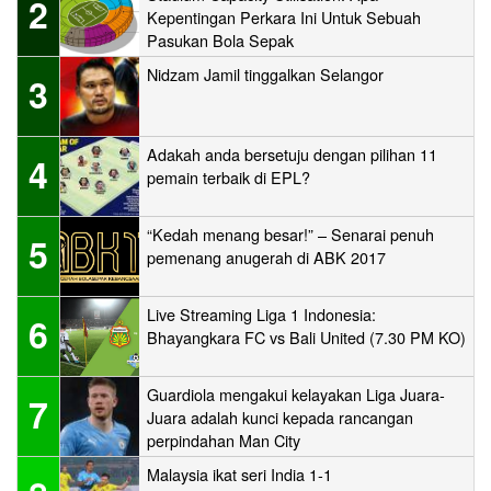
2
Kepentingan Perkara Ini Untuk Sebuah
Pasukan Bola Sepak
Nidzam Jamil tinggalkan Selangor
3
Adakah anda bersetuju dengan pilihan 11
4
pemain terbaik di EPL?
“Kedah menang besar!” – Senarai penuh
5
pemenang anugerah di ABK 2017
Live Streaming Liga 1 Indonesia:
6
Bhayangkara FC vs Bali United (7.30 PM KO)
Guardiola mengakui kelayakan Liga Juara-
7
Juara adalah kunci kepada rancangan
perpindahan Man City
Malaysia ikat seri India 1-1