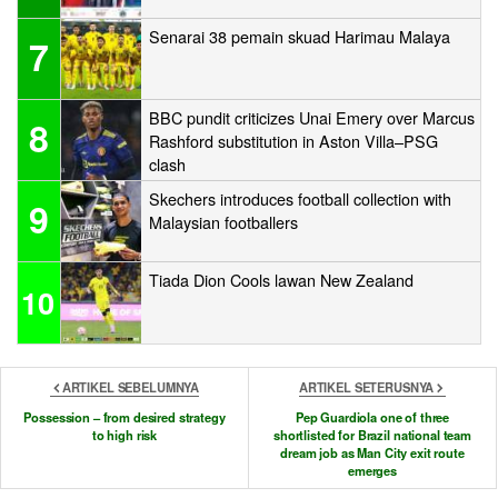
Senarai 38 pemain skuad Harimau Malaya
7
BBC pundit criticizes Unai Emery over Marcus
8
Rashford substitution in Aston Villa–PSG
clash
Skechers introduces football collection with
9
Malaysian footballers
Tiada Dion Cools lawan New Zealand
10
ARTIKEL SEBELUMNYA
ARTIKEL SETERUSNYA
Possession – from desired strategy
Pep Guardiola one of three
to high risk
shortlisted for Brazil national team
dream job as Man City exit route
emerges