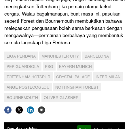
meningkatkan Tottenham jika pemain utama kekal
cergas. Walau bagaimanapun, buat masa ini, pasukan
seperti Forest dan Bournemouth membuktikan bahawa
melepaskan penguasaan boleh sama berkesan dengan
mengawalnya—permainan berbahaya yang membentuk
semula landskap Liga Perdana.
LIGA PERDANA
MANCHESTER CITY
BARCELONA
PEP GUARDIOLA
PSG
BAYERN MUNICH
TOTTENHAM HOTSPUR
CRYSTAL PALACE
INTER MILAN
ANGE POSTECOGLOU
NOTTINGHAM FOREST
BOURNEMOUTH
OLIVER GLASNER
Popular articles