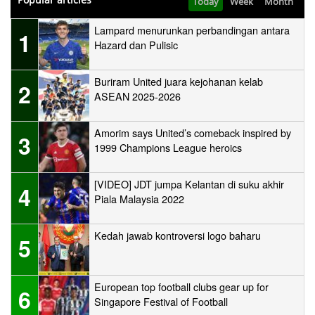
Today
Week
Month
Lampard menurunkan perbandingan antara
1
Hazard dan Pulisic
Buriram United juara kejohanan kelab
2
ASEAN 2025-2026
Amorim says United’s comeback inspired by
3
1999 Champions League heroics
[VIDEO] JDT jumpa Kelantan di suku akhir
4
Piala Malaysia 2022
Kedah jawab kontroversi logo baharu
5
European top football clubs gear up for
6
Singapore Festival of Football