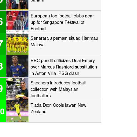
European top football clubs gear
6
up for Singapore Festival of
Football
Senarai 38 pemain skuad Harimau
7
Malaya
BBC pundit criticizes Unai Emery
8
over Marcus Rashford substitution
in Aston Villa–PSG clash
Skechers introduces football
9
collection with Malaysian
footballers
Tiada Dion Cools lawan New
0
Zealand