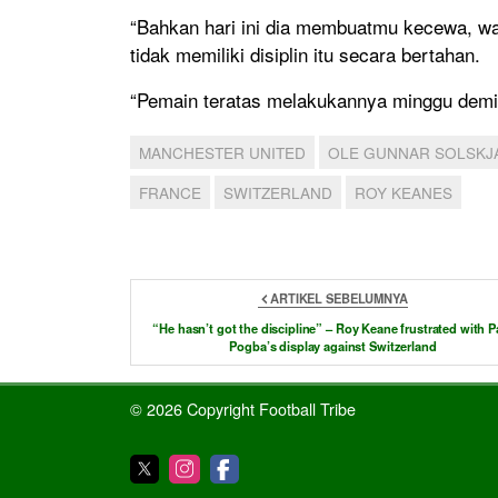
“Bahkan hari ini dia membuatmu kecewa, wa
tidak memiliki disiplin itu secara bertahan.
“Pemain teratas melakukannya minggu demi 
MANCHESTER UNITED
OLE GUNNAR SOLSKJ
FRANCE
SWITZERLAND
ROY KEANES
ARTIKEL SEBELUMNYA
“He hasn’t got the discipline” – Roy Keane frustrated with P
Pogba’s display against Switzerland
© 2026 Copyright Football Tribe