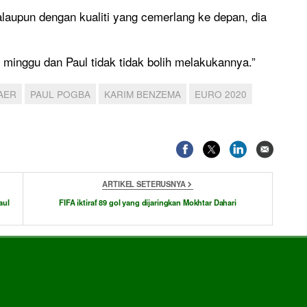
laupun dengan kualiti yang cemerlang ke depan, dia
minggu dan Paul tidak tidak bolih melakukannya.”
AER
PAUL POGBA
KARIM BENZEMA
EURO 2020
ARTIKEL SETERUSNYA
aul
FIFA iktiraf 89 gol yang dijaringkan Mokhtar Dahari