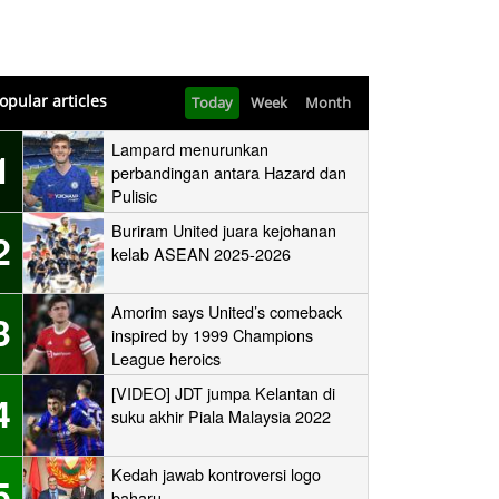
opular articles
Today
Week
Month
Lampard menurunkan
1
perbandingan antara Hazard dan
Pulisic
Buriram United juara kejohanan
2
kelab ASEAN 2025-2026
Amorim says United’s comeback
3
inspired by 1999 Champions
League heroics
[VIDEO] JDT jumpa Kelantan di
4
suku akhir Piala Malaysia 2022
Kedah jawab kontroversi logo
5
baharu