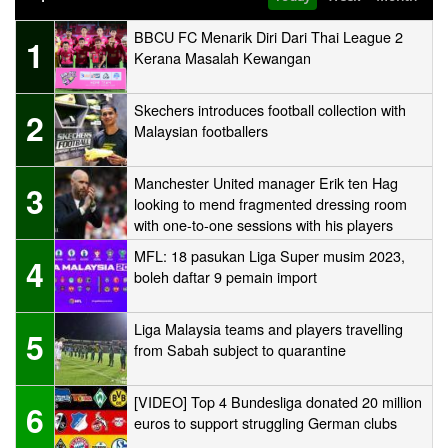
BBCU FC Menarik Diri Dari Thai League 2
1
Kerana Masalah Kewangan
Skechers introduces football collection with
2
Malaysian footballers
Manchester United manager Erik ten Hag
3
looking to mend fragmented dressing room
with one-to-one sessions with his players
MFL: 18 pasukan Liga Super musim 2023,
4
boleh daftar 9 pemain import
Liga Malaysia teams and players travelling
5
from Sabah subject to quarantine
[VIDEO] Top 4 Bundesliga donated 20 million
6
euros to support struggling German clubs