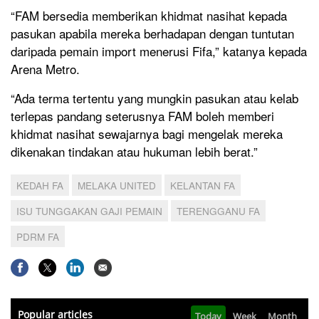
“FAM bersedia memberikan khidmat nasihat kepada
pasukan apabila mereka berhadapan dengan tuntutan
daripada pemain import menerusi Fifa,” katanya kepada
Arena Metro.
“Ada terma tertentu yang mungkin pasukan atau kelab
terlepas pandang seterusnya FAM boleh memberi
khidmat nasihat sewajarnya bagi mengelak mereka
dikenakan tindakan atau hukuman lebih berat.”
KEDAH FA
MELAKA UNITED
KELANTAN FA
ISU TUNGGAKAN GAJI PEMAIN
TERENGGANU FA
PDRM FA
Popular articles
Today
Week
Month