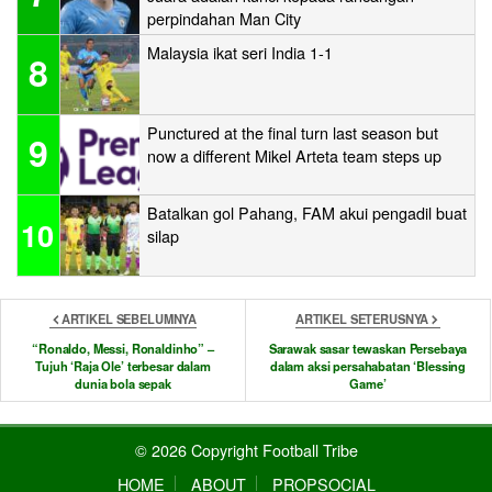
perpindahan Man City
Malaysia ikat seri India 1-1
8
Punctured at the final turn last season but
9
now a different Mikel Arteta team steps up
Batalkan gol Pahang, FAM akui pengadil buat
10
silap
ARTIKEL SEBELUMNYA
ARTIKEL SETERUSNYA
“Ronaldo, Messi, Ronaldinho” –
Sarawak sasar tewaskan Persebaya
Tujuh ‘Raja Ole’ terbesar dalam
dalam aksi persahabatan ‘Blessing
dunia bola sepak
Game’
© 2026 Copyright Football Tribe
HOME
ABOUT
PROPSOCIAL