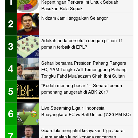
1
Kepentingan Perkara Ini Untuk Sebuah
Pasukan Bola Sepak
Nidzam Jamil tinggalkan Selangor
2
Adakah anda bersetuju dengan pilihan 11
3
pemain terbaik di EPL?
Sehari bersama Presiden Pahang Rangers
4
FC, YAM Tengku Arif Temenggong Pahang
Tengku Fahd Mua’adzam Shah Ibni Sultan
Haji Ahmad Shah
“Kedah menang besar!” – Senarai penuh
5
pemenang anugerah di ABK 2017
Live Streaming Liga 1 Indonesia:
6
Bhayangkara FC vs Bali United (7.30 PM KO)
Guardiola mengakui kelayakan Liga Juara-
7
Juara adalah kunci kepada rancangan