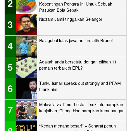
2
Kepentingan Perkara Ini Untuk Sebuah
Pasukan Bola Sepak
Nidzam Jamil tinggalkan Selangor
3
Rajagobal letak jawatan jurulatih Brunei
4
Adakah anda bersetuju dengan pilihan 11
5
pemain terbaik di EPL?
Tunku Ismail speaks out strongly and PFAM
6
thank him
Malaysia vs Timor Leste : Tsukitate harapkan
7
keajaiban, Cheng Hoe harapkan kemenangan
“Kedah menang besar!” – Senarai penuh