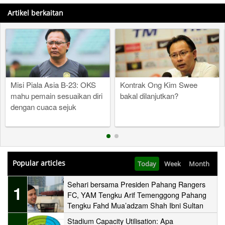
Artikel berkaitan
Misi Piala Asia B-23: OKS
Kontrak Ong Kim Swee
mahu pemain sesuaikan diri
bakal dilanjutkan?
dengan cuaca sejuk
Popular articles
Today
Week
Month
Sehari bersama Presiden Pahang Rangers
1
FC, YAM Tengku Arif Temenggong Pahang
Tengku Fahd Mua’adzam Shah Ibni Sultan
Haji Ahmad Shah
Stadium Capacity Utilisation: Apa