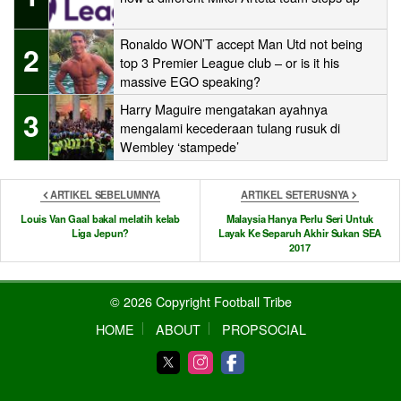
Ronaldo WON’T accept Man Utd not being
2
top 3 Premier League club – or is it his
massive EGO speaking?
Harry Maguire mengatakan ayahnya
3
mengalami kecederaan tulang rusuk di
Wembley ‘stampede’
ARTIKEL SEBELUMNYA
ARTIKEL SETERUSNYA
Louis Van Gaal bakal melatih kelab
Malaysia Hanya Perlu Seri Untuk
Liga Jepun?
Layak Ke Separuh Akhir Sukan SEA
2017
© 2026 Copyright Football Tribe
HOME
ABOUT
PROPSOCIAL