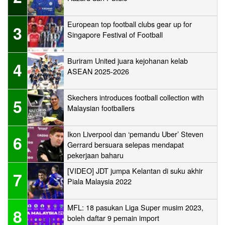
European top football clubs gear up for
3
Singapore Festival of Football
Buriram United juara kejohanan kelab
4
ASEAN 2025-2026
Skechers introduces football collection with
5
Malaysian footballers
Ikon Liverpool dan ‘pemandu Uber’ Steven
6
Gerrard bersuara selepas mendapat
pekerjaan baharu
[VIDEO] JDT jumpa Kelantan di suku akhir
7
Piala Malaysia 2022
MFL: 18 pasukan Liga Super musim 2023,
8
boleh daftar 9 pemain import