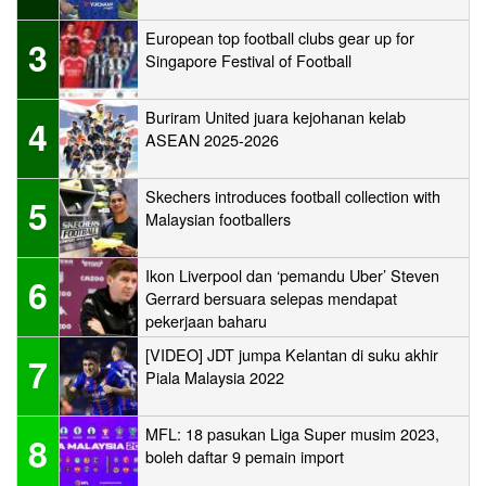
European top football clubs gear up for
3
Singapore Festival of Football
Buriram United juara kejohanan kelab
4
ASEAN 2025-2026
Skechers introduces football collection with
5
Malaysian footballers
Ikon Liverpool dan ‘pemandu Uber’ Steven
6
Gerrard bersuara selepas mendapat
pekerjaan baharu
[VIDEO] JDT jumpa Kelantan di suku akhir
7
Piala Malaysia 2022
MFL: 18 pasukan Liga Super musim 2023,
8
boleh daftar 9 pemain import