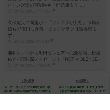
イトン退団の可能性も「問題相次ぎ…」
文: Shota | 2026/7/11 |
27
久保建英に問題が！「ソシエダが判断」市場価
値も37億円に暴落「ビッグクラブは獲得望ま
ず」
文: Shota | 2026/8/4 |
21
浦和レッズから町田ゼルビアへ完全移籍。松尾
佑介が意味深メッセージ？「NOT VIOLENCE」
文: Shota | 2026/7/24 |
18
前の記事
次の記事
ポープ・ウィリアムのSNSに異変…横
ルヴァン横浜FM対柏、日産スタジアム
浜FMから湘南移籍後に1試合平均3失点
芝悪化の可能性心配される…ワンオク7
万人ライブ実施
© 2026 Copyright Football Tribe