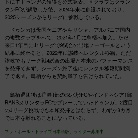
トにてドゥンガの獲得を公式発表。同クラブはクラン
タンFCが解散した後、2024年末に創設されており、
2025シーズンからリーグに参戦している。
ドゥンガは母国ケニアやギリシャ、アルバニア国内
の複数クラブをへて、2021年1月に鳥栖へ加入。ただ
来日1年目にJ1リーグで9試合の出場ノーゴールという
結果に終わると、2022年に讃岐へレンタル移籍。ただ
讃岐でもリーグ戦4試合の出場と本来のパフォーマンス
を発揮できず、シーズン終了後にレンタル移籍期間満
了で退団。鳥栖からも契約満了を告げられていた。
鳥栖退団後は香港1部の深水埗FCやインドネシア1部
RANSヌサンタラFCでプレーしていたドゥンガ。2度目
のJリーグ挑戦でも本領発揮とはならず、わずか8カ月
で日本を離れることになっている。
フットボール・トライブ日本語版、ライター募集中