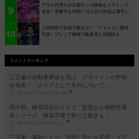
アウス代理人が京都サンガ移籍をフライング
9
発表！背番号も判明！10人目の外国人選手に
上田綺世の去就で動きが！「フェイエに獲得
10
打診」プレミア移籍で板倉滉と共闘説も
コメントランキング
三笘薫の自動車事故を受け、ブライトンが声明
を発表！「クラブとして本件について…」
文: MOUNT | 2026/7/9 |
44
田中碧、練習試合のミスで「監督から構想外通
告」リーズ、移籍市場で新たな動きも！
文: Shota | 2026/7/28 |
34
三笘薫、事故により「去就に新たな不安」ブラ