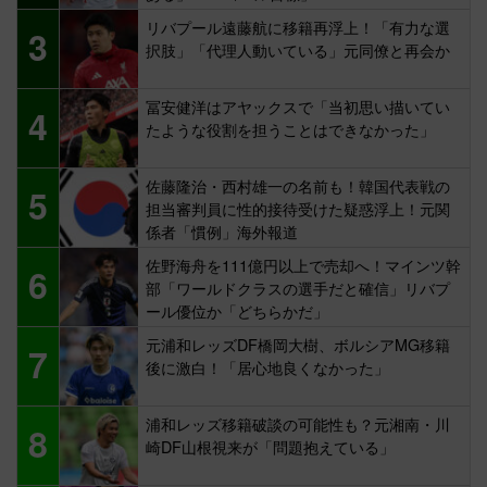
リバプール遠藤航に移籍再浮上！「有力な選
3
択肢」「代理人動いている」元同僚と再会か
冨安健洋はアヤックスで「当初思い描いてい
4
たような役割を担うことはできなかった」
佐藤隆治・西村雄一の名前も！韓国代表戦の
5
担当審判員に性的接待受けた疑惑浮上！元関
係者「慣例」海外報道
佐野海舟を111億円以上で売却へ！マインツ幹
6
部「ワールドクラスの選手だと確信」リバプ
ール優位か「どちらかだ」
元浦和レッズDF橋岡大樹、ボルシアMG移籍
7
後に激白！「居心地良くなかった」
浦和レッズ移籍破談の可能性も？元湘南・川
8
崎DF山根視来が「問題抱えている」