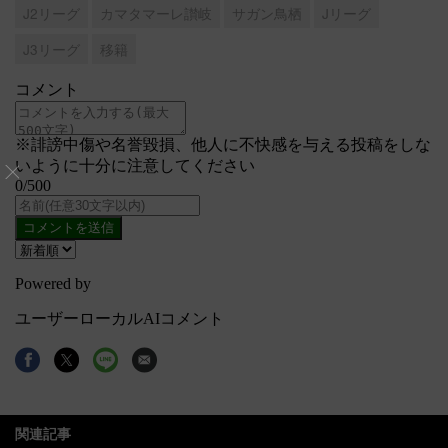
J2リーグ
カマタマーレ讃岐
サガン鳥栖
Jリーグ
J3リーグ
移籍
関連記事