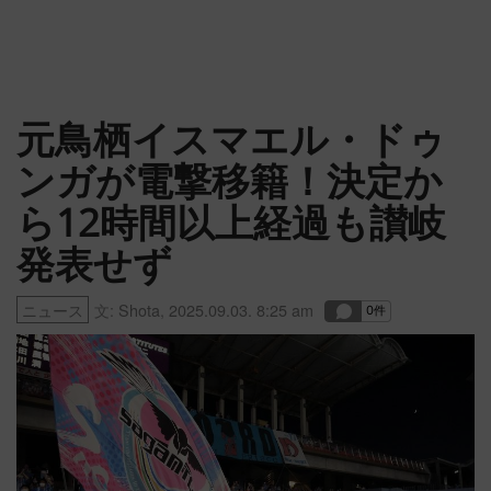
元鳥栖イスマエル・ドゥ
ンガが電撃移籍！決定か
ら12時間以上経過も讃岐
発表せず
ニュース
文:
Shota
,
2025.09.03. 8:25 am