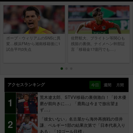
ポープ・ウィリアムのSNSに異
佐野航大、ブライトン等関心も
変…横浜FMから湘南移籍後に1
残留の裏側。ナイメヘン幹部証
試合平均3失点
言「移籍金17億円でも…」
アクセスランキング
今日
週間
月間
荒木遼太郎、STVV移籍の裏側激白！「鈴木優
1
磨が前向きに…」「鹿島は今まで放出望ま
ず…」
「彼女いない」名古屋から海外再挑戦の倍井
2
謙、ベルギー1部の結果次第で「日本代表入り
ある」「10ゴール目標」