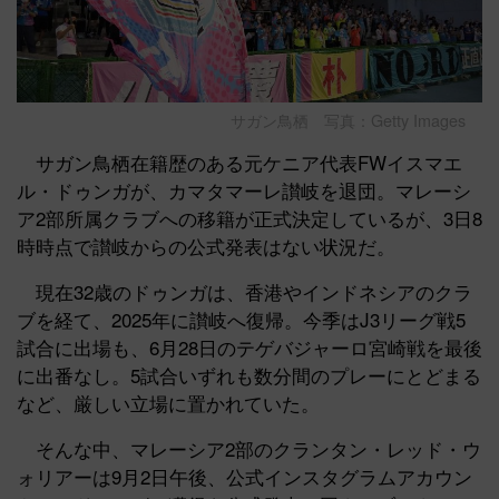
サガン鳥栖 写真：Getty Images
サガン鳥栖在籍歴のある元ケニア代表FWイスマエ
ル・ドゥンガが、カマタマーレ讃岐を退団。マレーシ
ア2部所属クラブへの移籍が正式決定しているが、3日8
時時点で讃岐からの公式発表はない状況だ。
現在32歳のドゥンガは、香港やインドネシアのクラ
ブを経て、2025年に讃岐へ復帰。今季はJ3リーグ戦5
試合に出場も、6月28日のテゲバジャーロ宮崎戦を最後
に出番なし。5試合いずれも数分間のプレーにとどまる
など、厳しい立場に置かれていた。
そんな中、マレーシア2部のクランタン・レッド・ウ
ォリアーは9月2日午後、公式インスタグラムアカウン