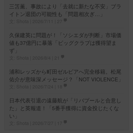
三笘薫、事故により「去就に新たな不安」ブラ
イトン退団の可能性も「問題相次ぎ…」
文: Shota | 2026/7/11 |
27
久保建英に問題が！「ソシエダが判断」市場価
値も37億円に暴落「ビッグクラブは獲得望ま
ず」
文: Shota | 2026/8/4 |
21
浦和レッズから町田ゼルビアへ完全移籍。松尾
佑介が意味深メッセージ？「NOT VIOLENCE」
文: Shota | 2026/7/24 |
18
日本代表引退の遠藤航が「リバプールと合意し
た」と英報道！「5番手獲得に資金投じたくな
い」
文: Shota | 2026/7/27 |
17