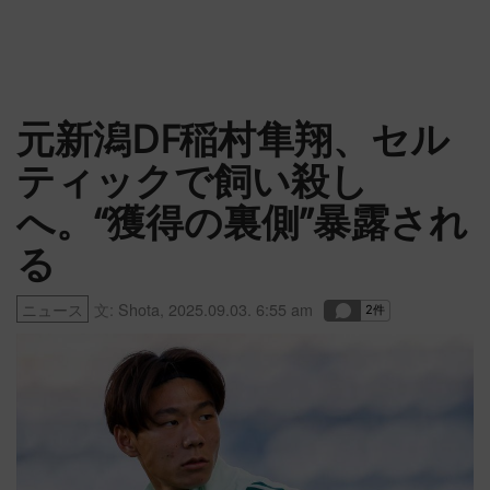
元新潟DF稲村隼翔、セル
ティックで飼い殺し
へ。“獲得の裏側”暴露され
る
ニュース
文:
Shota
,
2025.09.03. 6:55 am