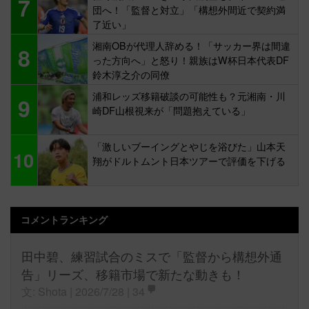
7
団へ！「監督と対立」「構想外間近で契約満
了近い」
湘南OBが代理人辞める！「サッカー界は間違
8
った方向へ」と怒り！親族はW杯日本代表DF
鈴木淳之介の同僚
浦和レッズ移籍破談の可能性も？元湘南・川
9
崎DF山根視来が「問題抱えている」
「激しいブーイングとやじを浴びた」山本天
10
翔がドルトムント日本ツアーで評価を下げる
コメントランキング
田中碧、練習試合のミスで「監督から構想外通
告」リーズ、移籍市場で新たな動きも！
文: Shota | 2026/7/28 |
34