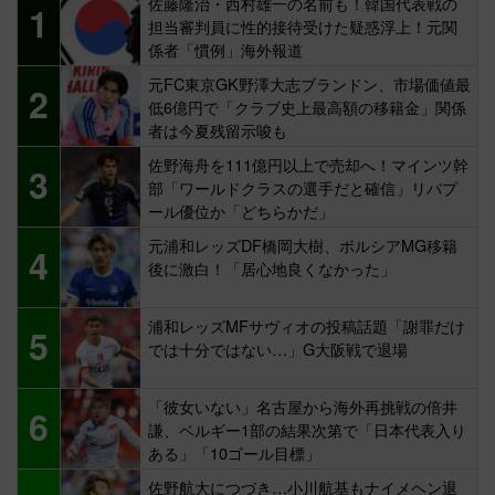
佐藤隆治・西村雄一の名前も！韓国代表戦の
1
担当審判員に性的接待受けた疑惑浮上！元関
係者「慣例」海外報道
元FC東京GK野澤大志ブランドン、市場価値最
2
低6億円で「クラブ史上最高額の移籍金」関係
者は今夏残留示唆も
佐野海舟を111億円以上で売却へ！マインツ幹
3
部「ワールドクラスの選手だと確信」リバプ
ール優位か「どちらかだ」
元浦和レッズDF橋岡大樹、ボルシアMG移籍
4
後に激白！「居心地良くなかった」
浦和レッズMFサヴィオの投稿話題「謝罪だけ
5
では十分ではない…」G大阪戦で退場
「彼女いない」名古屋から海外再挑戦の倍井
6
謙、ベルギー1部の結果次第で「日本代表入り
ある」「10ゴール目標」
佐野航大につづき…小川航基もナイメヘン退