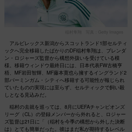
稲村隼翔 写真：Getty Images
アルビレックス新潟からスコットランド1部セルティ
ックへ完全移籍したばかりのDF稲村隼翔は、ブレンダ
ン・ロジャーズ監督から構想外扱いを受けている模
様。移籍ウィンドウ最終日には、日本代表FW古橋亨
梧、MF岩田智輝、MF藤本寛也ら擁するイングランド2
部バーミンガム・シティへ移籍する可能性が報じられ
ていたものの実現には至らず、セルティックで飼い殺
しとなる見込みだ。
稲村の去就を巡っては、8月にUEFAチャンピオンズ
リーグ（CL）の登録メンバーから外れると、ロジャー
ズ監督は21日に「（稲村を今季の構想から外した決断
は）とても簡単だった。彼はまだ私が期待するレベル