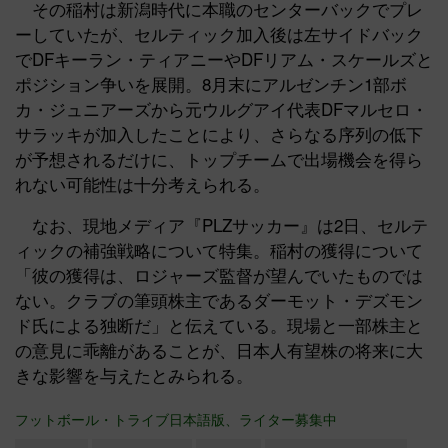
その稲村は新潟時代に本職のセンターバックでプレ
ーしていたが、セルティック加入後は左サイドバック
でDFキーラン・ティアニーやDFリアム・スケールズと
ポジション争いを展開。8月末にアルゼンチン1部ボ
カ・ジュニアーズから元ウルグアイ代表DFマルセロ・
サラッキが加入したことにより、さらなる序列の低下
が予想されるだけに、トップチームで出場機会を得ら
れない可能性は十分考えられる。
なお、現地メディア『PLZサッカー』は2日、セルテ
ィックの補強戦略について特集。稲村の獲得について
「彼の獲得は、ロジャーズ監督が望んでいたものでは
ない。クラブの筆頭株主であるダーモット・デズモン
ド氏による独断だ」と伝えている。現場と一部株主と
の意見に乖離があることが、日本人有望株の将来に大
きな影響を与えたとみられる。
フットボール・トライブ日本語版、ライター募集中