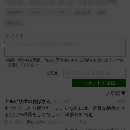
J1リーグ
セルティック
Jリーグ
アルビレックス新潟
古橋亨梧
バーミンガム・シティ
岩田智輝
移籍
藤本寛也