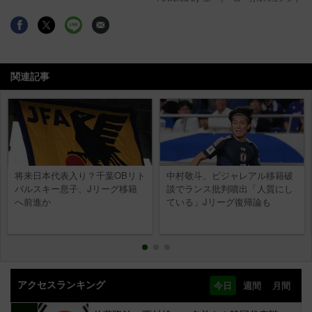
関連記事
将来日本代表入り？千葉OBリト
中村敬斗、ビジャレアル移籍破
バルスキー息子、Jリーグ移籍
談でランス批判噴出「人質にし
へ前進か
ている」Jリーグ復帰論も
アクセスランキング
今日
週間
月間