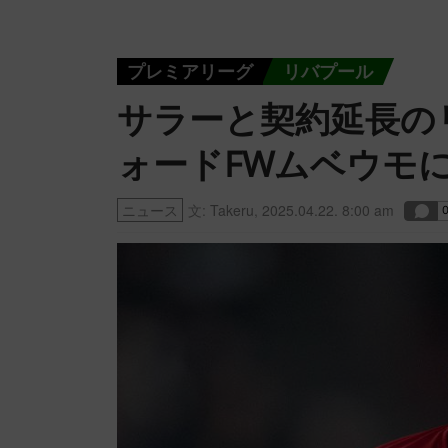
プレミアリーグ
リバプール
サラーと契約延長の
ォードFWムベウモ
ニュース
文:
Takeru
,
2025.04.22. 8:00 am