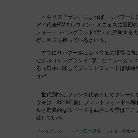
イギリス『サン』によれば、リバプールは
アイ代表FWダルウィン・ヌニェスに退団
フォード（イングランド1部）に所属するカ
得に興味を持っているという。
すでにリバプールはムベウモの獲得に向け
セナル（イングランド1部）とニューカッ
る同選手に関してブレントフォードは移籍金5
うだ。
世代別ではフランス代表としてプレーしな
ウモは、2019年夏にブレントフォードへ
ルと驚異的なスピードを武器に今季はここま
録している。
フットボール・トライブ日本語版、ライター募集中