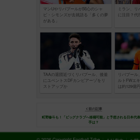
マンUやリバプールが関心のシャ
ミラン、リ
ビ・シモンズが去就語る「多くの夢
に注目？代
がある」
TAAの退団近づくリバプール、後釜
リバプール
にユベントスDFカンビアーゾをリ
ルトFWエ
ストアップか
は約129億
前の記事
町野修斗も！「ビッグクラブへ移籍可能」と予想される日本代表
手は？
© 2026 Copyright Football Tribe