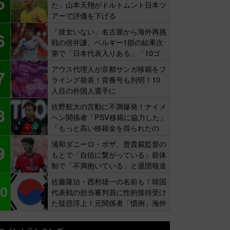
5
た」山本天翔がドルトムント日本ツ
アーで評価を下げる
「彼女いない」名古屋から海外再挑
6
戦の倍井謙、ベルギー1部の結果次
第で「日本代表入りある」「10ゴ
ール目標」
アウス代理人が京都サンガ移籍をフ
7
ライング発表！背番号も判明！10
人目の外国人選手に
佐野航大の言動に不満爆発！ナイメ
8
ヘン関係者「PSV移籍に協力した」
「もっと高い移籍金を得られたの
に…」
浦和ダニーロ・ボザ、曺貴裁監督の
9
もとで「自信に繋がっている」前体
制で「不満抱いている」と退団報道
も…
佐藤隆治・西村雄一の名前も！韓国
0
代表戦の担当審判員に性的接待受け
た疑惑浮上！元関係者「慣例」海外
報道