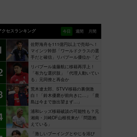
アクセスランキング
今日
週間
月間
佐野海舟を111億円以上で売却へ！
1
マインツ幹部「ワールドクラスの選
手だと確信」リバプール優位か「ど
ちらかだ」
リバプール遠藤航に移籍再浮上！
2
「有力な選択肢」「代理人動いてい
る」元同僚と再会か
荒木遼太郎、STVV移籍の裏側激
3
白！「鈴木優磨が前向きに…」「鹿
島は今まで放出望まず…」
浦和レッズ移籍破談の可能性も？元
4
湘南・川崎DF山根視来が「問題抱
えている」
「激しいブーイングとやじを浴び