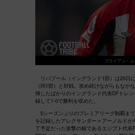
ブライアン・ムベウ
リバプール（イングランド1部）は20日に
（同1部）と対戦。攻め続けながらもなかな
帰したばかりのイングランド代表DFトレ
録して1-0で勝利を収めた。
5シーズンぶりのプレミアリーグ制覇まで
を記録したアレクサンダー＝アーノルドが
了予定だった攻撃の核であるエジプト代表