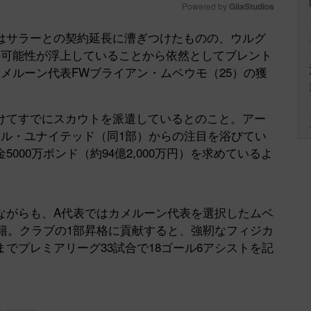
Powered by 
GliaStudios
サラーとの契約延長に漕ぎつけたものの、ウルグ
Mute
の可能性が浮上していることから依然としてブレント
メルーン代表FWブライアン・ムベウモ（25）の獲
てすでにスカウトを派遣しているとのこと。アー
スル・ユナイテッド（同1部）からの注目を浴びてい
000万ポンド（約94億2,000万円）を求めているよ
がらも、A代表ではカメルーン代表を選択したムベ
移籍。クラブの1部昇格に貢献すると、強靭なフィジカ
でプレミアリーグ33試合で18ゴール6アシストを記