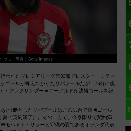
モ 写真：Getty Images
行われたプレミアリーグ第33節でレスター・シティ
かゴールが奪えなかったリバプールだが、76分に復
ント・アレクサンダー＝アーノルドが決勝ゴールを記
1
あと1勝としたリバプールはこの試合で決勝ゴール
今夏で契約満了に。その一方で、今季限りで契約満
FWモハメド・サラーと守備の要であるオランダ代表