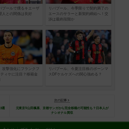
バプールで燻るキエーザ
リバプール、今季限りで契約満了の
理人との関係は良好
エースのサラーと新契約締結へ！交
渉は最終段階か
、攻撃強化にフランクフ
リバプール、今夏注目株のボーンマ
キティケに注目？移籍金
スDFケルケズへの関心強める？
円
次の記事
3選
元東京V山田楓喜、京都サンガから完全移籍の可能性も？日本人が
ナシオナル買収