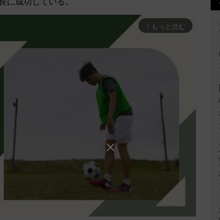
延長に成功している。
もっと読む
arrow_forward_ios