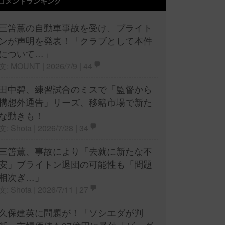
コメントランキング
三笘薫の自動車事故を受け、ブライト
ンが声明を発表！「クラブとして本件
について…」
文: MOUNT | 2026/7/9 |
44
田中碧、練習試合のミスで「監督から
構想外通告」リーズ、移籍市場で新た
な動きも！
文: Shota | 2026/7/28 |
34
三笘薫、事故により「去就に新たな不
安」ブライトン退団の可能性も「問題
相次ぎ…」
文: Shota | 2026/7/11 |
27
久保建英に問題が！「ソシエダが判