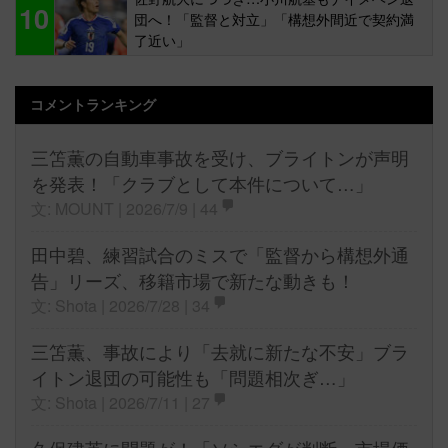
10
団へ！「監督と対立」「構想外間近で契約満
了近い」
コメントランキング
三笘薫の自動車事故を受け、ブライトンが声明
を発表！「クラブとして本件について…」
文: MOUNT | 2026/7/9 |
44
田中碧、練習試合のミスで「監督から構想外通
告」リーズ、移籍市場で新たな動きも！
文: Shota | 2026/7/28 |
34
三笘薫、事故により「去就に新たな不安」ブラ
イトン退団の可能性も「問題相次ぎ…」
文: Shota | 2026/7/11 |
27