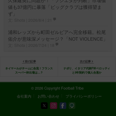
久保建英に問題が！「ソシエダが判断」市場価
値も37億円に暴落「ビッグクラブは獲得望ま
ず」
文: Shota | 2026/8/4 |
21
浦和レッズから町田ゼルビアへ完全移籍。松尾
佑介が意味深メッセージ？「NOT VIOLENCE」
文: Shota | 2026/7/24 |
18
前の記事
次の記事
ネイマールがチームに合流！フランス
ナポリ、イタリア代表FWベロッティ
スーパー杯出場は…？
と5年契約で個人合意か
© 2026 Copyright Football Tribe
会社案内
お問い合わせ
プライバシーポリシー