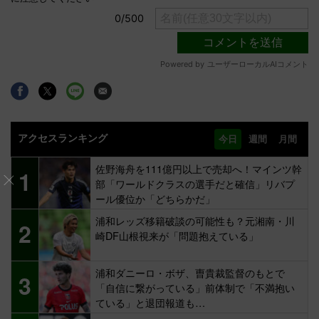
アクセスランキング
今日
週間
月間
佐野海舟を111億円以上で売却へ！マインツ幹
1
部「ワールドクラスの選手だと確信」リバプ
ール優位か「どちらかだ」
浦和レッズ移籍破談の可能性も？元湘南・川
2
崎DF山根視来が「問題抱えている」
浦和ダニーロ・ボザ、曺貴裁監督のもとで
3
「自信に繋がっている」前体制で「不満抱い
ている」と退団報道も…