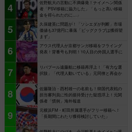
佐野航大の言動に不満爆発！ナイメヘン関係
4
者「PSV移籍に協力した」「もっと高い移籍
金を得られたのに…」
久保建英に問題が！「ソシエダが判断」市場
5
価値も37億円に暴落「ビッグクラブは獲得望
まず」
アウス代理人が京都サンガ移籍をフライング
6
発表！背番号も判明！10人目の外国人選手に
リバプール遠藤航に移籍再浮上！「有力な選
7
択肢」「代理人動いている」元同僚と再会か
佐藤隆治・西村雄一の名前も！韓国代表戦の
8
担当審判員に性的接待受けた疑惑浮上！元関
係者「慣例」海外報道
元横浜FM・町田所属選手がフリー移籍へ！
9
「長期間にわたり獲得検討していた」
佐野航大につづき…小川航基もナイメヘン退