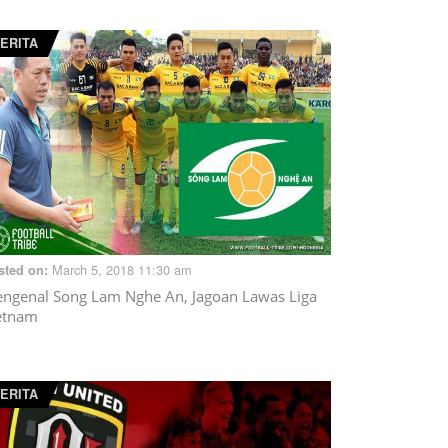
ERITA
March 5, 2018 11:30 am
sted on:
ngenal Song Lam Nghe An, Jagoan Lawas Liga
etnam
ERITA