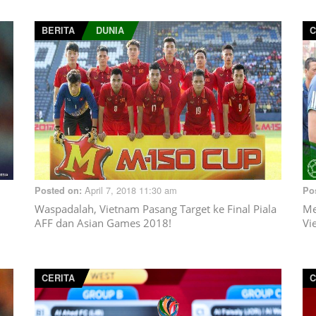
BERITA
DUNIA
C
April 7, 2018 11:30 am
Posted on:
Po
Waspadalah, Vietnam Pasang Target ke Final Piala
Me
AFF dan Asian Games 2018!
Vi
CERITA
C