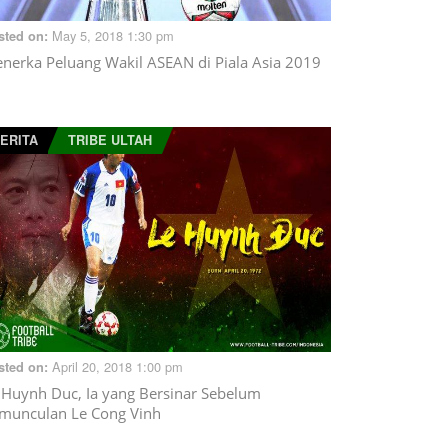
May 5, 2018 1:30 pm
sted on:
nerka Peluang Wakil ASEAN di Piala Asia 2019
ERITA
TRIBE ULTAH
April 20, 2018 1:00 pm
sted on:
 Huynh Duc, Ia yang Bersinar Sebelum
munculan Le Cong Vinh