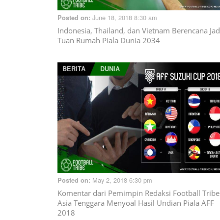
June 18, 2018 8:30 am
Posted on:
Indonesia, Thailand, dan Vietnam Berencana Jad
Tuan Rumah Piala Dunia 2034
BERITA
DUNIA
May 2, 2018 6:30 pm
Posted on:
Komentar dari Pemimpin Redaksi Football Tribe
Asia Tenggara Menyoal Hasil Undian Piala AFF
2018