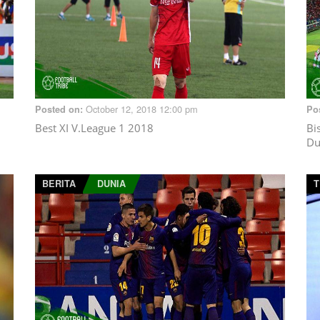
October 12, 2018 12:00 pm
Posted on:
Po
Best XI V.League 1 2018
Bi
Du
BERITA
DUNIA
T