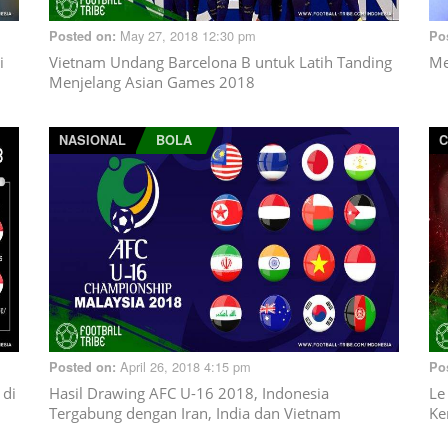
May 27, 2018 12:30 pm
Posted on:
Po
i
Vietnam Undang Barcelona B untuk Latih Tanding
Me
Menjelang Asian Games 2018
NASIONAL
BOLA
C
April 26, 2018 4:15 pm
Posted on:
Po
 di
Hasil Drawing AFC U-16 2018, Indonesia
Le
Tergabung dengan Iran, India dan Vietnam
Ke