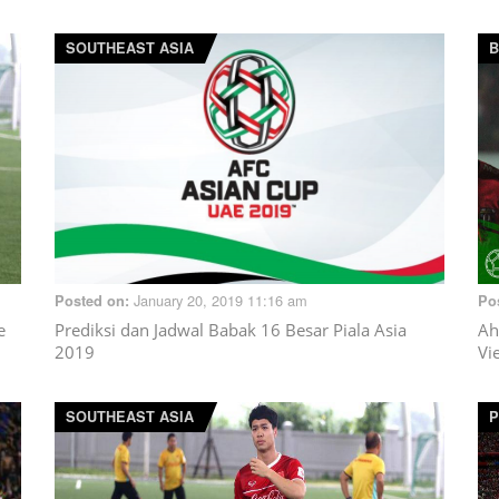
SOUTHEAST ASIA
B
January 20, 2019 11:16 am
Posted on:
Po
e
Prediksi dan Jadwal Babak 16 Besar Piala Asia
Ah
2019
Vi
SOUTHEAST ASIA
P