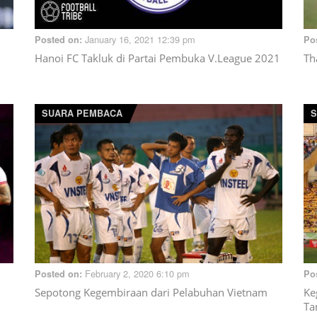
January 16, 2021 12:39 pm
Posted on:
Po
Hanoi FC Takluk di Partai Pembuka V.League 2021
Th
SUARA PEMBACA
S
February 2, 2020 6:10 pm
Posted on:
Po
Sepotong Kegembiraan dari Pelabuhan Vietnam
Ke
Ta