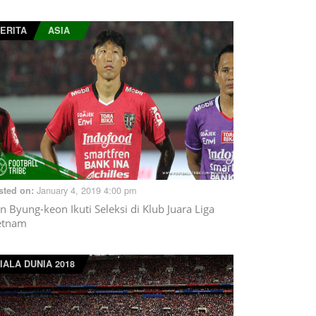
ERITA
ASIA
January 4, 2019 4:00 pm
sted on:
n Byung-keon Ikuti Seleksi di Klub Juara Liga
etnam
IALA DUNIA 2018