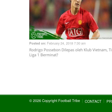
February 24, 2018 7:30 am
Posted on:
Rodrigo Possebon Dilepas oleh Klub Vietnam, T
Liga 1 Berminat?
© 2026 Copyright Football Tribe
CONTACT
PR