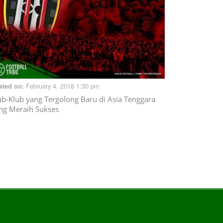
February 4, 2018 1:30 pm
sted on:
ub-Klub yang Tergolong Baru di Asia Tenggara
ng Meraih Sukses