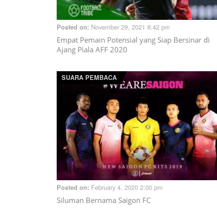
November 29, 2021 8:42 pm
Posted on:
Empat Pemain Potensial yang Siap Bersinar di
Ajang Piala AFF 2020
SUARA PEMBACA
February 4, 2020 2:00 pm
Posted on:
Siluman Bernama Saigon FC