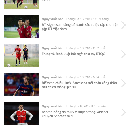
Tháng Ba 16, 2017 11:19 sáng
Ngày xuất bản:
ĐT Afganistan công bố danh sách triệu tập cho trận
gặp ĐT Việt Nam
Tháng Ba 13, 2017 2:52 chiều
Ngày xuất bản:
Trung vệ Đình Luật bất ngờ chia tay ĐTQG
Tháng Ba 10, 2017 5:34 chiều
Ngày xuất bản:
Điểm tin chiều 10/3: Barcelona trói chân công thần
sau chiến thắng lịch sử
Tháng Ba 6, 2017 8:45 chiều
Ngày xuất bản:
Bản tin bóng đá tối 6/3: Huyền thoại Arsenal
khuyên Sanchez ra đi