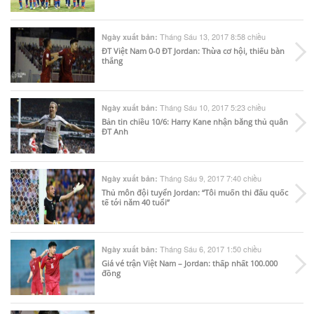
Tháng Sáu 13, 2017 8:58 chiều
Ngày xuất bản:
ĐT Việt Nam 0-0 ĐT Jordan: Thừa cơ hội, thiếu bàn
thắng
Tháng Sáu 10, 2017 5:23 chiều
Ngày xuất bản:
Bản tin chiều 10/6: Harry Kane nhận băng thủ quân
ĐT Anh
Tháng Sáu 9, 2017 7:40 chiều
Ngày xuất bản:
Thủ môn đội tuyển Jordan: “Tôi muốn thi đấu quốc
tế tới năm 40 tuổi”
Tháng Sáu 6, 2017 1:50 chiều
Ngày xuất bản:
Giá vé trận Việt Nam – Jordan: thấp nhất 100.000
đồng