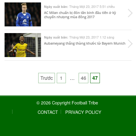
Tháng Một 23, 2017 5:51 chiều
Ngày xuất bản:
AC Milan chuẩn bị đón tân binh đầu tiên ở kỳ
chuyển nhượng mùa đông 2017
Tháng Một 23, 2017 1:12 sáng
Ngày xuất bản:
Aubameyang thẳng thừng khước từ Bayern Munich
Posts
Trước
1
…
46
47
pagination
© 2026 Copyright Football Tribe
CONTACT
PRIVACY POLICY