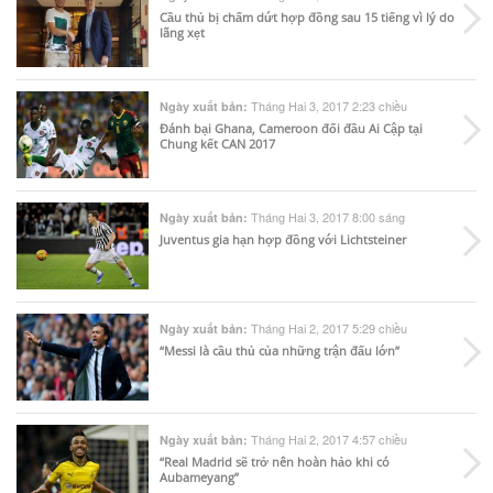
Cầu thủ bị chấm dứt hợp đồng sau 15 tiếng vì lý do
lãng xẹt
Tháng Hai 3, 2017 2:23 chiều
Ngày xuất bản:
Đánh bại Ghana, Cameroon đối đầu Ai Cập tại
Chung kết CAN 2017
Tháng Hai 3, 2017 8:00 sáng
Ngày xuất bản:
Juventus gia hạn hợp đồng với Lichtsteiner
Tháng Hai 2, 2017 5:29 chiều
Ngày xuất bản:
“Messi là cầu thủ của những trận đấu lớn”
Tháng Hai 2, 2017 4:57 chiều
Ngày xuất bản:
“Real Madrid sẽ trở nên hoàn hảo khi có
Aubameyang”