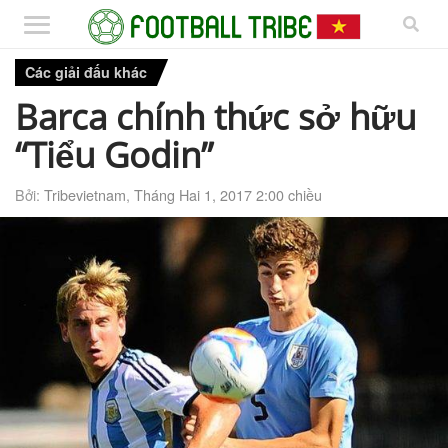
Các giải đấu khác
Barca chính thức sở hữu
“Tiểu Godin”
Bởi:
Tribevietnam
,
Tháng Hai 1, 2017 2:00 chiều