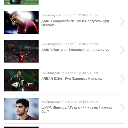
6-р сар 15, 2018 7:01 pm
Нийтлэгдсэн
ДАШТ
: Иеррогийн чанарыг Португаличууд
шалгана
6-р сар 13, 2018 7:57 pm
Нийтлэгдсэн
ДАШТ
: Португал: Роналдуд ганц цом дутуу
5-р сар 29, 2018 8:41 pm
Нийтлэгдсэн
АЛБАН ЁСНЫ
: Руи Патришиу Наполид
5-р сар 20, 2018 6:24 pm
Нийтлэгдсэн
ШУУМ
: Шинэ од Г.Гуэдэсийн ирээдүй хэрхэх
бол?