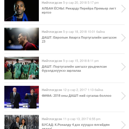
5-р сар 20, 2018 5:17 pm
Нийтлэгдсэн
АЛБАН ЁСНЫ
: Рикарду Перейра Премьер лигт
ирлээ
5-р сар 18, 2018 10:01 байна
Нийтлэгдсэн
ДАШТ
: Европын Аварга Португалийн шигшээн
23
5-р сар 15, 2018 8:11 pm
Нийтлэгдсэн
ДАШТ
: Португалийн шигшээ урьдчилсан
бүрэлдэхүүнээ зарлалаа
12-р сар 2, 2017 1:13 байна
Нийтлэгдсэн
ФИФА
: 2018 оны ДАШТ-ний сугалаа боллоо
11-р сар 13, 2017 6:55 pm
Нийтлэгдсэн
БУСАД
: К.Роналду 4 дэх хүүхдээ өлгийдөн
авлаа!