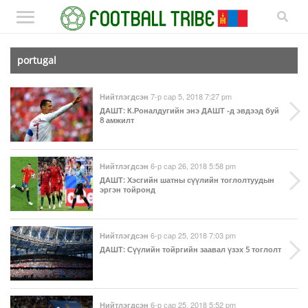
portugal
7-р сар 5, 2018 7:27 pm
Нийтлэгдсэн
ДАШТ
: К.Роналдугийн энэ ДАШТ -д эвдээд буй
8 амжилт
6-р сар 26, 2018 5:58 pm
Нийтлэгдсэн
ДАШТ
: Хэсгийн шатны сүүлийн тоглолтуудын
эргэн тойронд
6-р сар 25, 2018 7:03 pm
Нийтлэгдсэн
ДАШТ
: Сүүлийн тойргийн заавал үзэх 5 тоглолт
6-р сар 25, 2018 5:52 pm
Нийтлэгдсэн