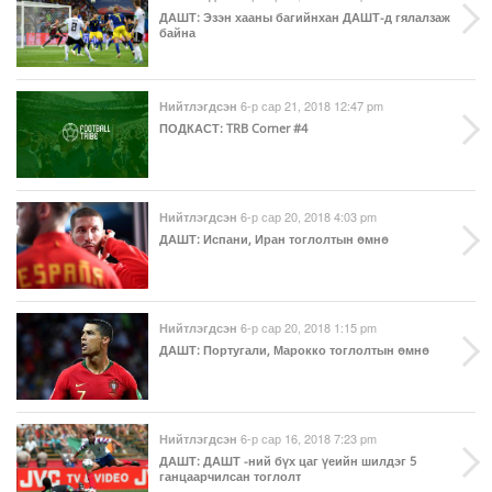
ДАШТ
: Эзэн хааны багийнхан ДАШТ-д гялалзаж
байна
6-р сар 21, 2018 12:47 pm
Нийтлэгдсэн
ПОДКАСТ
: TRB Corner #4
6-р сар 20, 2018 4:03 pm
Нийтлэгдсэн
ДАШТ
: Испани, Иран тоглолтын өмнө
6-р сар 20, 2018 1:15 pm
Нийтлэгдсэн
ДАШТ
: Португали, Марокко тоглолтын өмнө
6-р сар 16, 2018 7:23 pm
Нийтлэгдсэн
ДАШТ
: ДАШТ -ний бүх цаг үеийн шилдэг 5
ганцаарчилсан тоглолт