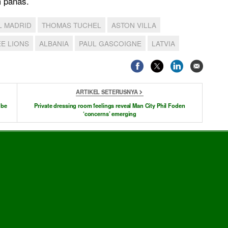
 panas.
L MADRID
THOMAS TUCHEL
ASTON VILLA
E LIONS
ALBANIA
PAUL GASCOIGNE
LATVIA
ARTIKEL SETERUSNYA
 be
Private dressing room feelings reveal Man City Phil Foden
‘concerns’ emerging