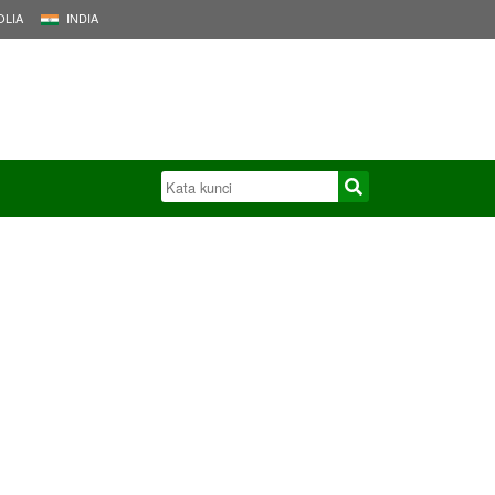
LIA
INDIA