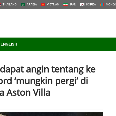
THAILAND
ARABIA
VIETNAM
IRAN
KOREA
MONGO
ENGLISH
dapat angin tentang ke
d ‘mungkin pergi’ di
 Aston Villa