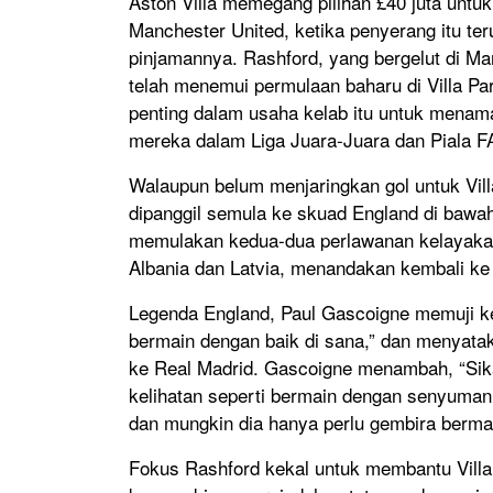
Aston Villa memegang pilihan £40 juta untu
Manchester United, ketika penyerang itu t
pinjamannya. Rashford, yang bergelut di M
telah menemui permulaan baharu di Villa 
penting dalam usaha kelab itu untuk menama
mereka dalam Liga Juara-Juara dan Piala F
Walaupun belum menjaringkan gol untuk Vil
dipanggil semula ke skuad England di bawah
memulakan kedua-dua perlawanan kelayakan
Albania dan Latvia, menandakan kembali ke 
Legenda England, Paul Gascoigne memuji k
bermain dengan baik di sana,” dan menyata
ke Real Madrid. Gascoigne menambah, “Sik
kelihatan seperti bermain dengan senyuman 
dan mungkin dia hanya perlu gembira bermai
Fokus Rashford kekal untuk membantu Vill