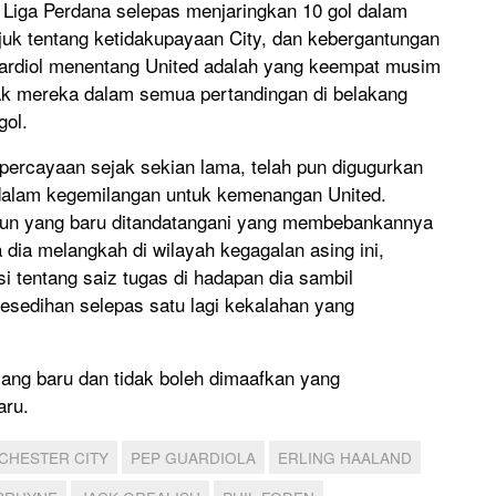
r Liga Perdana selepas menjaringkan 10 gol dalam
juk tentang ketidakupayaan City, dan kebergantungan
ardiol menentang United adalah yang keempat musim
yak mereka dalam semua pertandingan di belakang
gol.
percayaan sejak sekian lama, telah pun digugurkan
a dalam kegemilangan untuk kemenangan United.
ahun yang baru ditandatangani yang membebankannya
dia melangkah di wilayah kegagalan asing ini,
si tentang saiz tugas di hadapan dia sambil
esedihan selepas satu lagi kekalahan yang
yang baru dan tidak boleh dimaafkan yang
aru.
CHESTER CITY
PEP GUARDIOLA
ERLING HAALAND