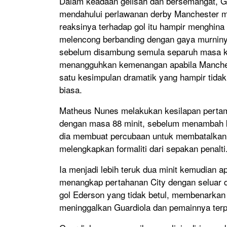
Dalam keadaan gelisah dan bersemangat, Gu
mendahului perlawanan derby Manchester me
reaksinya terhadap gol itu hampir menghina 
melencong berbanding dengan gaya murninya
sebelum disambung semula separuh masa ke
menangguhkan kemenangan apabila Manches
satu kesimpulan dramatik yang hampir tidak
biasa.
Matheus Nunes melakukan kesilapan perta
dengan masa 88 minit, sebelum menambah 
dia membuat percubaan untuk membatalkan 
melengkapkan formaliti dari sepakan penalti
Ia menjadi lebih teruk dua minit kemudian ap
menangkap pertahanan City dengan seluar d
gol Ederson yang tidak betul, membenarkan 
meninggalkan Guardiola dan pemainnya ter