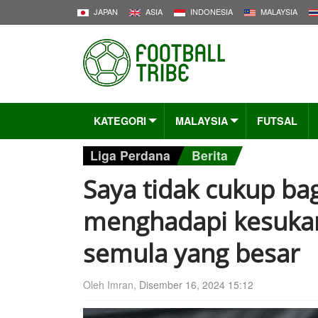
JAPAN
ASIA
INDONESIA
MALAYSIA
KATEGORI
MALAYSIA
FUTSAL
Liga Perdana
Berita
Saya tidak cukup bag
menghadapi kesuka
semula yang besar
Oleh Imran,
Disember 16, 2024 15:12