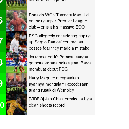
Ronaldo WON’T accept Man Utd
6
not being top 3 Premier League
club – or is it his massive EGO
speaking?
PSG allegedly considering ripping
7
up Sergio Ramos’ contract as
bosses fear they made a mistake
signing the Real Madrid icon
‘Ini terasa pelik’: Peminat sangat
8
gembira kerana bekas jimat Barca
membuat debut PSG
Harry Maguire mengatakan
9
ayahnya mengalami kecederaan
tulang rusuk di Wembley
‘stampede’
[VIDEO] Jan Oblak breaks La Liga
0
clean sheets record