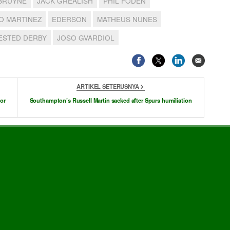
 BRUYNE
JACK GREALISH
PHIL FODEN
O MARTINEZ
EDERSON
MATHEUS NUNES
ESTED DERBY
JOSO GVARDIOL
ARTIKEL SETERUSNYA
or
Southampton’s Russell Martin sacked after Spurs humiliation