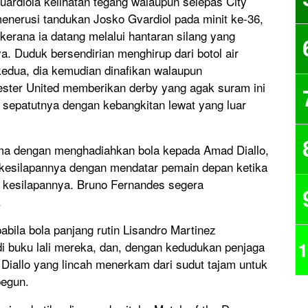
ardiola kelihatan tegang walaupun selepas City
nerusi tandukan Josko Gvardiol pada minit ke-36,
kerana ia datang melalui hantaran silang yang
. Duduk bersendirian menghirup dari botol air
dua, dia kemudian dinafikan walaupun
ter United memberikan derby yang agak suram ini
 sepatutnya dengan kebangkitan lewat yang luar
ma dengan menghadiahkan bola kepada Amad Diallo,
kesilapannya dengan mendatar pemain depan ketika
kesilapannya. Bruno Fernandes segera
.
abila bola panjang rutin Lisandro Martinez
1
i buku lali mereka, dan, dengan kedudukan penjaga
Diallo yang lincah menerkam dari sudut tajam untuk
pegun.