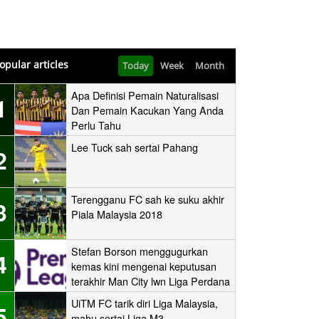
opular articles
Today
Week
Month
Apa Definisi Pemain Naturalisasi
1
Dan Pemain Kacukan Yang Anda
Perlu Tahu
Lee Tuck sah sertai Pahang
2
Terengganu FC sah ke suku akhir
3
Piala Malaysia 2018
Stefan Borson menggugurkan
4
kemas kini mengenai keputusan
terakhir Man City lwn Liga Perdana
UiTM FC tarik diri Liga Malaysia,
5
mahu sertai Liga M3