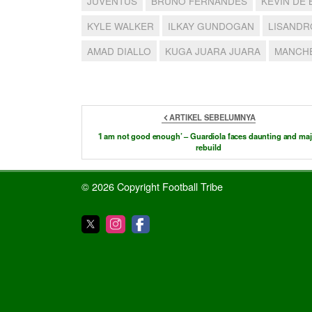
JUVENTUS
BRUNO FERNANDES
KEVIN DE
KYLE WALKER
ILKAY GUNDOGAN
LISANDR
AMAD DIALLO
KUGA JUARA JUARA
MANCH
ARTIKEL SEBELUMNYA
‘I am not good enough’ – Guardiola faces daunting and maj
rebuild
© 2026 Copyright Football Tribe