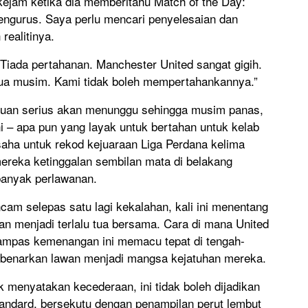
kejam ketika dia memberitahu Match of the Day:
engurus. Saya perlu mencari penyelesaian dan
realitinya.
 Tiada pertahanan. Manchester United sangat gigih.
dua musim. Kami tidak boleh mempertahankannya.”
uan serius akan menunggu sehingga musim panas,
 – apa pun yang layak untuk bertahan untuk kelab
i usaha untuk rekod kejuaraan Liga Perdana kelima
 mereka ketinggalan sembilan mata di belakang
 banyak perlawanan.
cam selepas satu lagi kekalahan, kali ini menentang
kan menjadi terlalu tua bersama. Cara di mana United
pas kemenangan ini memacu tepat di tengah-
mbenarkan lawan menjadi mangsa kejatuhan mereka.
menyatakan kecederaan, ini tidak boleh dijadikan
andard, bersekutu dengan penampilan perut lembut