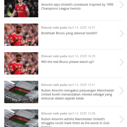
Amorim says United’s comeback inspired by 1999
Champions League heroics
April 14, 2025 16:57
Dimuat naik pada
Bolehkah Bruno yang sebenar berdiri?
April 14, 2025 16:35
Dimuat naik pada
Will the real Bruno please stand up?
April 14, 2025 10:41
Dimuat naik pada
Ruben Amorim mengakui perjuangan Manchester
United boleh menandakan mereka sebagai yang
terburuk dalam sejarah kelab
April 14, 2025 10:38
Dimuat naik pada
Ruben Amorim admits Manchester United’s
struggles could mark them as the worst in club
history