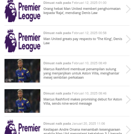
Februari 12, 2025 01:00
Dimuat naik pada
Orang hebat Man United memberi penghormatan
kepada ‘Raja’, mendiang Denis Law
Februari 12, 2025 00:58
Dimuat naik pada
Man United greats pay respects to ‘The King’, Denis
Law
Februari 10, 2025 08:49
Dimuat naik pada
Marcus Rashford membuat penampilan sulung
yang menjanjikan untuk Aston Villa, menghantar
mesej sembilan perkataan
Februari 10, 2025 08:46
Dimuat naik pada
Marcus Rashford makes promising debut for Aston
Villa, sends nine-word message
Januari 20, 2025 11:06
Dimuat naik pada
Kesilapan Andre Onana menambah kesengsaraan
apabila Man Utd mengalami kekalahan 3-1 kepada