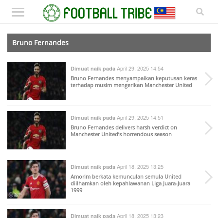
Bruno Fernandes
April 29, 2025 14:54
Dimuat naik pada
Bruno Fernandes menyampaikan keputusan keras
terhadap musim mengerikan Manchester United
April 29, 2025 14:51
Dimuat naik pada
Bruno Fernandes delivers harsh verdict on
Manchester United’s horrendous season
April 18, 2025 13:25
Dimuat naik pada
Amorim berkata kemunculan semula United
diilhamkan oleh kepahlawanan Liga Juara-Juara
1999
April 18, 2025 13:23
Dimuat naik pada