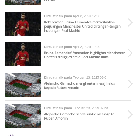
April 2, 2025 12:03
Dimuat naik pada
Kekecewaan Bruno Fernandes menyerlahkan
perjuangan Manchester United di tengah-tengah
hubungan Real Madrid
April 2, 2025 12:00
Dimuat naik pada
Bruno Fernandes’ frustration highlights Manchester
United’s struggles amid Real Madrid links
Februari 23, 2025 08:01
Dimuat naik pada
Alejandro Garnacho menghantar mesej halus
kepada Ruben Amorim
Februari 23, 2025 07:58
Dimuat naik pada
Alejandro Garnacho sends subtle message to
Ruben Amorim