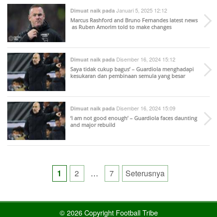
Januari 5, 2025 12:12
Dimuat naik pada
Marcus Rashford and Bruno Fernandes latest news
as Ruben Amorim told to make changes
Disember 16, 2024 15:12
Dimuat naik pada
Saya tidak cukup bagus’ – Guardiola menghadapi
kesukaran dan pembinaan semula yang besar
Disember 16, 2024 15:09
Dimuat naik pada
‘I am not good enough’ – Guardiola faces daunting
and major rebuild
Posts
1
2
…
7
Seterusnya
pagination
© 2026 Copyright Football Tribe