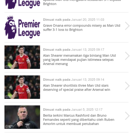
Brighton
Januari 20, 2025 11:03
Dimuat naik pada
Grave Onana error compounds misery as Man Utd
suffer 3-1 loss to Brighton
Januari 13, 2025 09:17
Dimuat naik pada
Alan Shearer menamakan tiga bintang Man Utd
yang layak mendapat pujian istimewa selepas
Arsenal menang
Januari 13, 2025 09:14
Dimuat naik pada
Alan Shearer shortlists three Man Utd stars
deserving of special praise after Arsenal win
Januari 5, 2025 12:17
Dimuat naik pada
Berita terkini Marcus Rashford dan Bruno
Fernandes seperti yang diberitahu oleh Ruben
Amorim untuk membuat perubahan