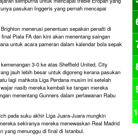
ajaran sempurna untuk mencapai treble Eropah yang
atunya pasukan Inggeris yang pernah mencapai
righton menerusi penentuan sepakan penalti di
final Piala FA dan kini akan menentang saingan
dana untuk acara pameran dalam kalendar bola sepak
kemenangan 3-0 ke atas Sheffield United, City
ng jauh lebih besar untuk digoreng kerana pasukan
tu lagi mahkota Liga Perdana musim ini setelah
i wajar nasib mereka kembali ke tangan mereka
angan menentang Gunners dalam perlawanan Rabu
1
ch pada suku akhir Liga Juara-Juara mungkin
 mereka sekiranya mereka menewaskan Real Madrid
 yang menunggu di final di Istanbul.