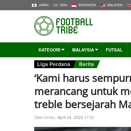
JAPAN
ASIA
INDONESIA
MALAYSIA
KATEGORI
MALAYSIA
FUTSAL
Liga Perdana
Berita
‘Kami harus sempurn
merancang untuk m
treble bersejarah Ma
Oleh Imran,
April 24, 2023 17:31