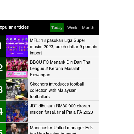
opular articles
Today
Week
Month
MFL: 18 pasukan Liga Super
1
musim 2023, boleh daftar 9 pemain
import
BBCU FC Menarik Diri Dari Thai
2
League 2 Kerana Masalah
Kewangan
Skechers introduces football
3
collection with Malaysian
footballers
JDT dihukum RM30,000 ekoran
4
insiden futsal, final Piala FA 2023
Manchester United manager Erik
5
ten Hag looking to mend