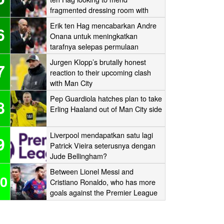
fragmented dressing room with
one-to-one sessions with his
Erik ten Hag mencabarkan Andre
6
players
Onana untuk meningkatkan
tarafnya selepas permulaan
sukarnya di Old Trafford
Jurgen Klopp’s brutally honest
7
reaction to their upcoming clash
with Man City
Pep Guardiola hatches plan to take
8
Erling Haaland out of Man City side
Liverpool mendapatkan satu lagi
9
Patrick Vieira seterusnya dengan
Jude Bellingham?
Between Lionel Messi and
0
Cristiano Ronaldo, who has more
goals against the Premier League
‘Big Six’?