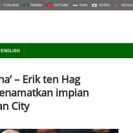
THAILAND
ARABIA
VIETNAM
IRAN
KOREA
MONGO
ENGLISH
a’ – Erik ten Hag
enamatkan impian
n City