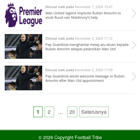
November 7, 2024 15:47
Dimuat naik pada
Man United legend implores Ruben Amorim to
snub Ruud van Nistelrooy’s help
November 2, 2024 17:12
Dimuat naik pada
Pep Guardiola menghantar mesej alu-aluan kepada
Ruben Amorim selepas pelantikan Man Utd
November 2, 2024 17:09
Dimuat naik pada
Pep Guardiola sends welcome message to Ruben
Amorim after Man Utd appointment
Posts
1
2
…
20
Seterusnya
pagination
© 2026 Copyright Football Tribe