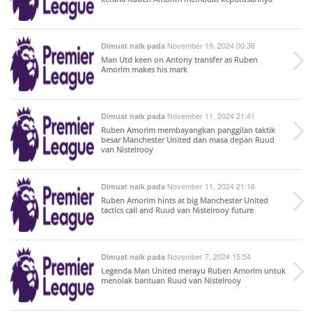
November 19, 2024 00:38
Dimuat naik pada
Man Utd keen on Antony transfer as Ruben
Amorim makes his mark
November 11, 2024 21:41
Dimuat naik pada
Ruben Amorim membayangkan panggilan taktik
besar Manchester United dan masa depan Ruud
van Nistelrooy
November 11, 2024 21:16
Dimuat naik pada
Ruben Amorim hints at big Manchester United
tactics call and Ruud van Nistelrooy future
November 7, 2024 15:54
Dimuat naik pada
Legenda Man United merayu Ruben Amorim untuk
menolak bantuan Ruud van Nistelrooy