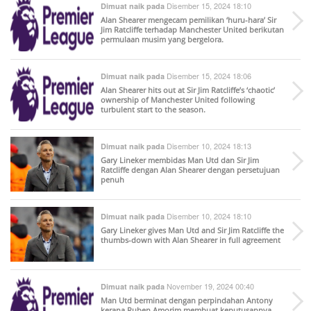
Disember 15, 2024 18:10
Dimuat naik pada
Alan Shearer mengecam pemilikan ‘huru-hara’ Sir
Jim Ratcliffe terhadap Manchester United berikutan
permulaan musim yang bergelora.
Disember 15, 2024 18:06
Dimuat naik pada
Alan Shearer hits out at Sir Jim Ratcliffe’s ‘chaotic’
ownership of Manchester United following
turbulent start to the season.
Disember 10, 2024 18:13
Dimuat naik pada
Gary Lineker membidas Man Utd dan Sir Jim
Ratcliffe dengan Alan Shearer dengan persetujuan
penuh
Disember 10, 2024 18:10
Dimuat naik pada
Gary Lineker gives Man Utd and Sir Jim Ratcliffe the
thumbs-down with Alan Shearer in full agreement
November 19, 2024 00:40
Dimuat naik pada
Man Utd berminat dengan perpindahan Antony
kerana Ruben Amorim membuat keputusannya