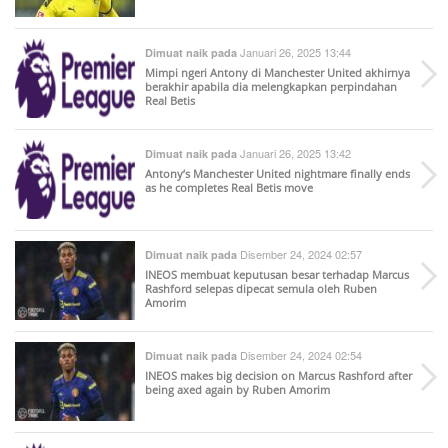
Januari 26, 2025 13:44
Dimuat naik pada
Mimpi ngeri Antony di Manchester United akhirnya
berakhir apabila dia melengkapkan perpindahan
Real Betis
Januari 26, 2025 13:42
Dimuat naik pada
Antony’s Manchester United nightmare finally ends
as he completes Real Betis move
Disember 24, 2024 02:57
Dimuat naik pada
INEOS membuat keputusan besar terhadap Marcus
Rashford selepas dipecat semula oleh Ruben
Amorim
Disember 24, 2024 02:54
Dimuat naik pada
INEOS makes big decision on Marcus Rashford after
being axed again by Ruben Amorim