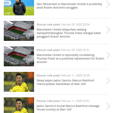
Xavi Hernandez to Manchester United a possibility
amid Ruben Amorim’s struggles
Februari 20, 2025 23:54
Dimuat naik pada
Manchester United dilaporkan sedang
mempertimbangkan Thomas Frank sebagai bakal
pengganti Ruben Amorim
Februari 20, 2025 23:51
Dimuat naik pada
Manchester United is reportedly considering
Thomas Frank as a potential replacement for Ruben
Amorim
Februari 11, 2025 23:59
Dimuat naik pada
Mesej kejam Jadon Sancho Marcus Rashford
‘menunjukkan ketoksikan di Man Utd’
Februari 11, 2025 23:57
Dimuat naik pada
Jadon Sancho’s brutal Marcus Rashford message
‘shows toxicity at Man Utd’