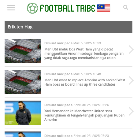
Erik ten Hag
Mac 5, 2025 10:53
Dimuat naik pada
Man Utd mahu bos West Ham yang dipecat
menggantikan Amorim sebagai lembaga pengarah
yang tidak ragu-ragu membariskan tiga calon
Mac 5, 2025 10:48
Dimuat naik pada
Man Utd want to replace Amorim with sacked West
Ham boss as board lines up three candidates
Februari 25, 2025 07:26
Dimuat naik pada
Xavi Hernandez ke Manchester United satu
kemungkinan di tengah-tengah perjuangan Ruben
Amorim
Februari 25, 2025 07:23
Dimuat naik pada