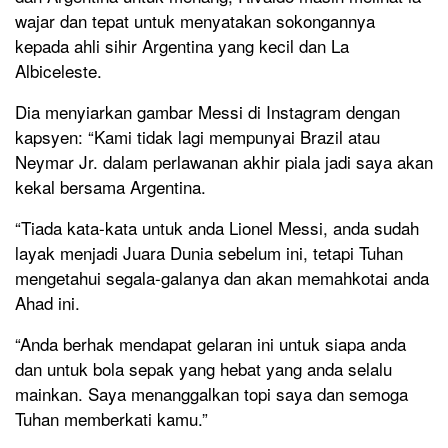
wajar dan tepat untuk menyatakan sokongannya
kepada ahli sihir Argentina yang kecil dan La
Albiceleste.
Dia menyiarkan gambar Messi di Instagram dengan
kapsyen: “Kami tidak lagi mempunyai Brazil atau
Neymar Jr. dalam perlawanan akhir piala jadi saya akan
kekal bersama Argentina.
“Tiada kata-kata untuk anda Lionel Messi, anda sudah
layak menjadi Juara Dunia sebelum ini, tetapi Tuhan
mengetahui segala-galanya dan akan memahkotai anda
Ahad ini.
“Anda berhak mendapat gelaran ini untuk siapa anda
dan untuk bola sepak yang hebat yang anda selalu
mainkan. Saya menanggalkan topi saya dan semoga
Tuhan memberkati kamu.”