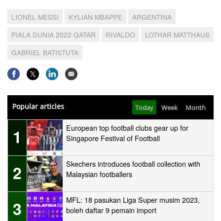
LIONEL MESSI
KYLIAN MBAPPE
ARGENTINA
PIALA DUNIA 2022 QATAR
RIVALDO
LOTHAR MATTHAUS
GABRIEL BATISTUTA
Popular articles
Today
Week
Month
European top football clubs gear up for
1
Singapore Festival of Football
Skechers introduces football collection with
2
Malaysian footballers
MFL: 18 pasukan Liga Super musim 2023,
3
boleh daftar 9 pemain import