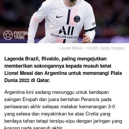
Lionel Messi – Credit: Getty Images
Lagenda Brazil, Rivaldo, paling mengejutkan
memberikan sokongannya kepada musuh ketat
Lionel Messi dan Argentina untuk memenangi Piala
Dunia 2022 di Qatar.
Argentina kini sedang menunggu untuk berdepan
saingan Eropah dan juara bertahan Perancis pada
perlawanan akhir selepas melakar kemenangan 3-0
yang selesa dan meyakinkan ke atas Crotia yang
berdaya tahan tetapi tersipu-sipu dengan jaringan yang
kosong pada separuh akhir.