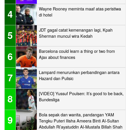
Wayne Rooney meminta maaf atas peristiwa
4
di hotel
JDT gagal catat kemenangan lagi, Kpah
5
Sherman muncul wira Kedah
Barcelona could learn a thing or two from
6
Ajax about finances
Lampard menurunkan perbandingan antara
7
Hazard dan Pulisic
[VIDEO] Yussuf Poulsen: It’s good to be back,
8
Bundesliga
Bola sepak dan wanita, pandangan YAM
9
Tengku Puteri Ilisha Ameera Binti Al-Sultan
Abdullah Ri’ayatuddin Al-Mustafa Billah Shah