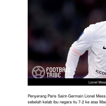
Lionel Mess
Penyerang Paris Saint-Germain Lionel Mess
sebelah kelab ibu negara itu 7-2 ke atas M