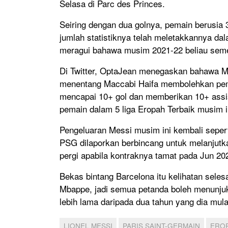
Selasa di Parc des Princes.
Seiring dengan dua golnya, pemain berusia 
jumlah statistiknya telah meletakkannya da
meragui bahawa musim 2021-22 beliau sem
Di Twitter, OptaJean menegaskan bahawa Me
menentang Maccabi Haifa membolehkan pema
mencapai 10+ gol dan memberikan 10+ assi
pemain dalam 5 liga Eropah Terbaik musim i
Pengeluaran Messi musim ini kembali seper
PSG dilaporkan berbincang untuk melanjutka
pergi apabila kontraknya tamat pada Jun 20
Bekas bintang Barcelona itu kelihatan sele
Mbappe, jadi semua petanda boleh menunjuk
lebih lama daripada dua tahun yang dia mul
LIONEL MESSI
PARIS SAINT-GERMAIN
ERO