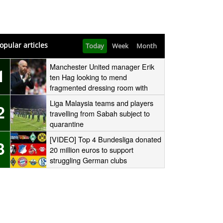
opular articles
Today
Week
Month
Manchester United manager Erik
1
ten Hag looking to mend
fragmented dressing room with
one-to-one sessions with his
Liga Malaysia teams and players
2
players
travelling from Sabah subject to
quarantine
[VIDEO] Top 4 Bundesliga donated
3
20 million euros to support
struggling German clubs