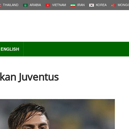
THAILAND
ARABIA
VIETNAM
IRAN
KOREA
MONGO
ENGLISH
lkan Juventus