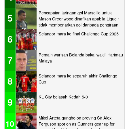
Pencapaian jaringan gol Marseille untuk
5
Mason Greenwood dinafikan apabila Ligue 1
tidak membenarkan gol daripada pengiraan
Selangor mara ke final Challenge Cup 2025
6
Pemain warisan Belanda bakal wakili Harimau
7
Malaya
Selangor mara ke separuh akhir Challenge
8
Cup
KL City belasah Kedah 5-0
9
Mikel Arteta gungho on proving Sir Alex
10
Ferguson spot on as Gunners gear up for