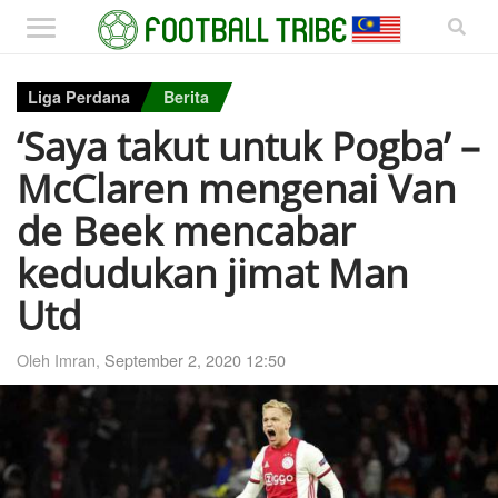
Liga Perdana
Berita
‘Saya takut untuk Pogba’ –
McClaren mengenai Van
de Beek mencabar
kedudukan jimat Man
Utd
Oleh Imran,
September 2, 2020 12:50