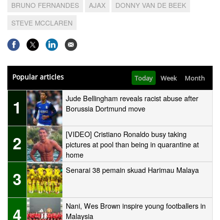
BRUNO FERNANDES
AJAX
DONNY VAN DE BEEK
STEVE MCCLAREN
Popular articles
Today
Week
Month
Jude Bellingham reveals racist abuse after
1
Borussia Dortmund move
[VIDEO] Cristiano Ronaldo busy taking
2
pictures at pool than being in quarantine at
home
Senarai 38 pemain skuad Harimau Malaya
3
Nani, Wes Brown inspire young footballers in
4
Malaysia