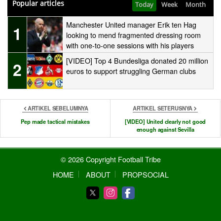
Popular articles
Today
Week
Month
Manchester United manager Erik ten Hag
1
looking to mend fragmented dressing room
with one-to-one sessions with his players
[VIDEO] Top 4 Bundesliga donated 20 million
2
euros to support struggling German clubs
ARTIKEL SEBELUMNYA
ARTIKEL SETERUSNYA
Pep made tactical mistakes
[VIDEO] United clearly not good
enough against Sevilla
© 2026 Copyright Football Tribe
HOME
ABOUT
PROPSOCIAL