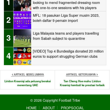
1
looking to mend fragmented dressing room
with one-to-one sessions with his players
MFL: 18 pasukan Liga Super musim 2023,
2
boleh daftar 9 pemain import
Liga Malaysia teams and players travelling
3
from Sabah subject to quarantine
[VIDEO] Top 4 Bundesliga donated 20 million
4
euros to support struggling German clubs
ARTIKEL SEBELUMNYA
ARTIKEL SETERUSNYA
Liridon Krasniqi ada peluang beraksi
Tan Cheng Hoe mahu Liridon
menentang UAE
Krasniqi kembali ke prestasi terbaik
© 2026 Copyright Football Tribe
HOME
ABOUT
PROPSOCIAL