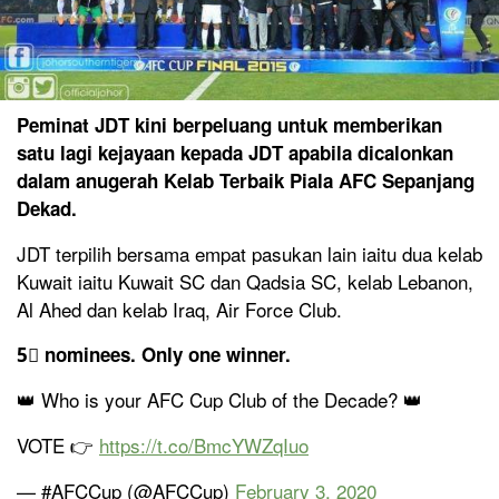
Peminat JDT kini berpeluang untuk memberikan
satu lagi kejayaan kepada JDT apabila dicalonkan
dalam anugerah Kelab Terbaik Piala AFC Sepanjang
Dekad.
JDT terpilih bersama empat pasukan lain iaitu dua kelab
Kuwait iaitu Kuwait SC dan Qadsia SC, kelab Lebanon,
Al Ahed dan kelab Iraq, Air Force Club.
5⃣ nominees. Only one winner.
👑 Who is your AFC Cup Club of the Decade? 👑
VOTE 👉
https://t.co/BmcYWZqIuo
— #AFCCup (@AFCCup)
February 3, 2020