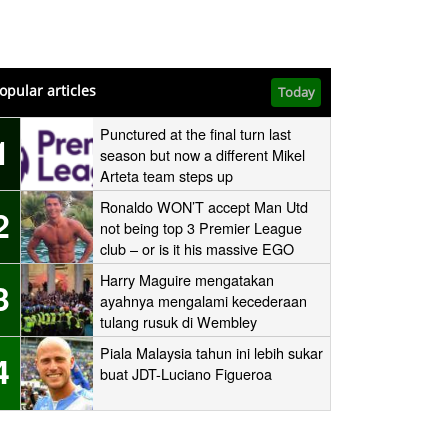
opular articles
Today
Punctured at the final turn last
1
season but now a different Mikel
Arteta team steps up
Ronaldo WON’T accept Man Utd
2
not being top 3 Premier League
club – or is it his massive EGO
speaking?
Harry Maguire mengatakan
3
ayahnya mengalami kecederaan
tulang rusuk di Wembley
‘stampede’
Piala Malaysia tahun ini lebih sukar
4
buat JDT-Luciano Figueroa