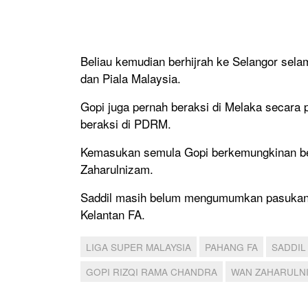
Beliau kemudian berhijrah ke Selangor sel
dan Piala Malaysia.
Gopi juga pernah beraksi di Melaka secara
beraksi di PDRM.
Kemasukan semula Gopi berkemungkinan be
Zaharulnizam.
Saddil masih belum mengumumkan pasukan 
Kelantan FA.
LIGA SUPER MALAYSIA
PAHANG FA
SADDIL
GOPI RIZQI RAMA CHANDRA
WAN ZAHARULN