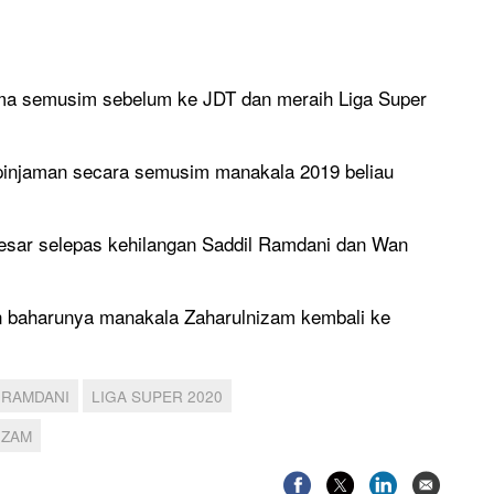
ama semusim sebelum ke JDT dan meraih Liga Super
 pinjaman secara semusim manakala 2019 beliau
sar selepas kehilangan Saddil Ramdani dan Wan
baharunya manakala Zaharulnizam kembali ke
 RAMDANI
LIGA SUPER 2020
IZAM