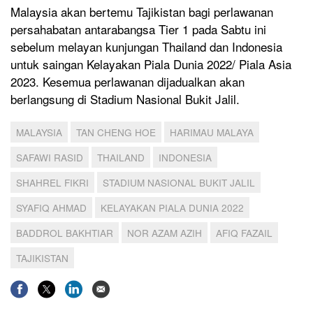
Malaysia akan bertemu Tajikistan bagi perlawanan
persahabatan antarabangsa Tier 1 pada Sabtu ini
sebelum melayan kunjungan Thailand dan Indonesia
untuk saingan Kelayakan Piala Dunia 2022/ Piala Asia
2023. Kesemua perlawanan dijadualkan akan
berlangsung di Stadium Nasional Bukit Jalil.
MALAYSIA
TAN CHENG HOE
HARIMAU MALAYA
SAFAWI RASID
THAILAND
INDONESIA
SHAHREL FIKRI
STADIUM NASIONAL BUKIT JALIL
SYAFIQ AHMAD
KELAYAKAN PIALA DUNIA 2022
BADDROL BAKHTIAR
NOR AZAM AZIH
AFIQ FAZAIL
TAJIKISTAN