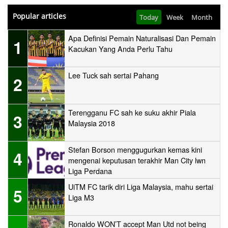
Popular articles
Today
Week
Month
Apa Definisi Pemain Naturalisasi Dan Pemain
1
Kacukan Yang Anda Perlu Tahu
Lee Tuck sah sertai Pahang
2
Terengganu FC sah ke suku akhir Piala
3
Malaysia 2018
Stefan Borson menggugurkan kemas kini
4
mengenai keputusan terakhir Man City lwn
Liga Perdana
UiTM FC tarik diri Liga Malaysia, mahu sertai
5
Liga M3
Ronaldo WON’T accept Man Utd not being