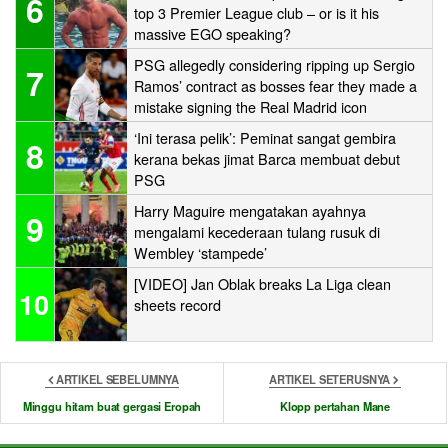
6
top 3 Premier League club – or is it his
massive EGO speaking?
PSG allegedly considering ripping up Sergio
7
Ramos’ contract as bosses fear they made a
mistake signing the Real Madrid icon
‘Ini terasa pelik’: Peminat sangat gembira
8
kerana bekas jimat Barca membuat debut
PSG
Harry Maguire mengatakan ayahnya
9
mengalami kecederaan tulang rusuk di
Wembley ‘stampede’
[VIDEO] Jan Oblak breaks La Liga clean
10
sheets record
ARTIKEL SEBELUMNYA
ARTIKEL SETERUSNYA
Minggu hitam buat gergasi Eropah
Klopp pertahan Mane