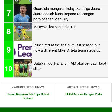
Guardiola mengakui kelayakan Liga Juara-
7
Juara adalah kunci kepada rancangan
perpindahan Man City
Malaysia ikat seri India 1-1
8
Punctured at the final turn last season but
9
now a different Mikel Arteta team steps up
Batalkan gol Pahang, FAM akui pengadil buat
10
silap
ARTIKEL SEBELUMNYA
ARTIKEL SETERUSNYA
Hajime Moriyasu Tak Kejar Rekod
PFAM Kecewa Dengan Perlis
Peribadi