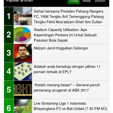
Popular articles
Today
Week
Month
Sehari bersama Presiden Pahang Rangers
1
FC, YAM Tengku Arif Temenggong Pahang
Tengku Fahd Mua’adzam Shah Ibni Sultan
Haji Ahmad Shah
Stadium Capacity Utilisation: Apa
2
Kepentingan Perkara Ini Untuk Sebuah
Pasukan Bola Sepak
Nidzam Jamil tinggalkan Selangor
3
Adakah anda bersetuju dengan pilihan 11
4
pemain terbaik di EPL?
“Kedah menang besar!” – Senarai penuh
5
pemenang anugerah di ABK 2017
Live Streaming Liga 1 Indonesia:
6
Bhayangkara FC vs Bali United (7.30 PM KO)