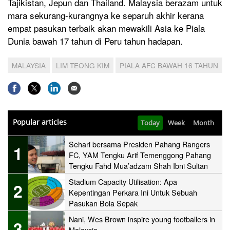
Tajikistan, Jepun dan Thailand. Malaysia berazam untuk
mara sekurang-kurangnya ke separuh akhir kerana
empat pasukan terbaik akan mewakili Asia ke Piala
Dunia bawah 17 tahun di Peru tahun hadapan.
MALAYSIA
LIM TEONG KIM
PIALA AFC BAWAH 16 TAHUN
Popular articles
Today
Week
Month
Sehari bersama Presiden Pahang Rangers
1
FC, YAM Tengku Arif Temenggong Pahang
Tengku Fahd Mua’adzam Shah Ibni Sultan
Haji Ahmad Shah
Stadium Capacity Utilisation: Apa
2
Kepentingan Perkara Ini Untuk Sebuah
Pasukan Bola Sepak
Nani, Wes Brown inspire young footballers in
3
Malaysia