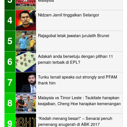
Nidzam Jamil tinggalkan Selangor
4
Rajagobal letak jawatan jurulatih Brunei
5
Adakah anda bersetuju dengan pilihan 11
6
pemain terbaik di EPL?
Tunku Ismail speaks out strongly and PFAM
7
thank him
Malaysia vs Timor Leste : Tsukitate harapkan
8
keajaiban, Cheng Hoe harapkan kemenangan
“Kedah menang besar!” – Senarai penuh
9
pemenang anugerah di ABK 2017