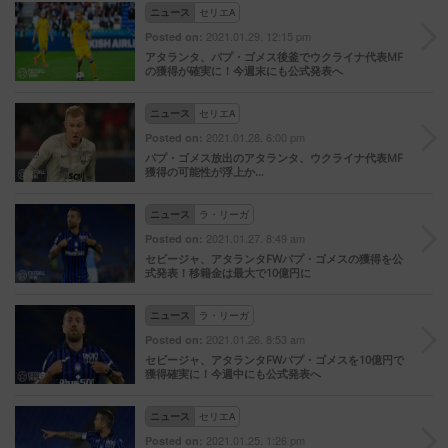
ニュース
セリエA
2021.01.29. 12:15 pm
Posted on:
アタランタ、パプ・ゴメス後釜でウクライナ代表MF
の獲得が確実に！今週末にも公式発表へ
ニュース
セリエA
2021.01.28. 6:00 pm
Posted on:
パプ・ゴメス放出のアタランタ、ウクライナ代表MF
獲得の可能性が浮上か…
ニュース
ラ・リーガ
2021.01.27. 8:49 am
Posted on:
セビージャ、アタランタFWパプ・ゴメスの獲得を公
式発表！移籍金は最大で10億円に
ニュース
ラ・リーガ
2021.01.26. 8:53 am
Posted on:
セビージャ、アタランタFWパプ・ゴメスを10億円で
獲得確実に！今週中にも公式発表へ
ニュース
セリエA
2021.01.25. 1:26 pm
Posted on: