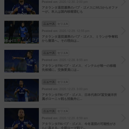
2020.12.30. 2:00 pm
Posted on:
アタランタ退団濃厚のパプ・ゴメスにMLSからオファ
ーが。本人は国内移籍望むも
ニュース
セリエA
2020.12.29. 12:55 pm
Posted on:
アタランタ退団濃厚のパプ・ゴメス、ミランが争奪戦
から撤退へ。その理由は…
ニュース
セリエA
2020.12.28. 8:55 am
Posted on:
アタランタFWパプ・ゴメス、インテルが唯一の移籍
先候補に。交換要員には…
ニュース
セリエA
2020.12.23. 3:00 pm
Posted on:
アタランタFWパプ・ゴメス、日本代表DF冨安健洋所
属ボローニャ戦も招集外に…
ニュース
セリエA
2020.12.20. 8:59 am
Posted on:
アタランタFWパプ・ゴメス、今冬退団の可能性がさ
らに高まる。今節ローマ戦で…