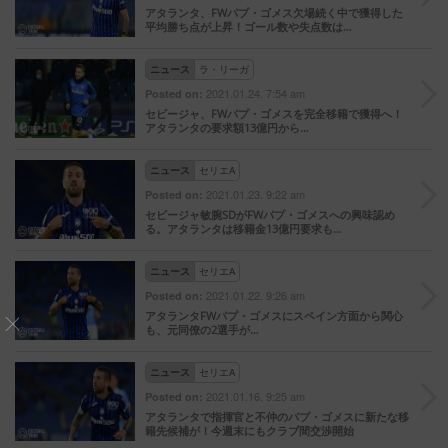
アタランタ、FWパプ・ゴメス欠場続く中で獲得した
平均勝ち点が上昇！ゴール数や失点数は…
ニュース
ラ・リーガ
2021.01.24. 7:54 am
Posted on:
セビージャ、FWパプ・ゴメスを完全移籍で獲得へ！
アタランタの要求額13億円から…
ニュース
セリエA
2021.01.23. 9:22 am
Posted on:
セビージャ敏腕SDがFWパプ・ゴメスへの興味認め
る。アタランタは移籍金13億円要求も…
ニュース
セリエA
2021.01.22. 9:26 am
Posted on:
アタランタFWパプ・ゴメスにスペイン方面から関心
も、元同僚の2選手が…
ニュース
セリエA
2021.01.16. 9:25 am
Posted on:
アタランタで指揮官と不仲のパプ・ゴメスに新たな移
籍先候補が！今週末にもクラブ間交渉開始