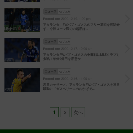
ニュース
セリエA
2020.12.19. 1:00 pm
Posted on:
アタランタ、FWパプ・ゴメスのフリー退団を容認せ
ず。今節ローマ戦での起用は…
ニュース
セリエA
2020.12.17. 10:00 am
Posted on:
アタランタFWパプ・ゴメスの争奪戦にMLSクラブも
参戦！年俸9億円を用意か
ニュース
セリエA
2020.12.16. 11:00 am
Posted on:
悪童カッサーノ、アタランタFWパプ・ゴメスを巡る
騒動に「ガスペリーニのおかげで…」
Posts
1
2
次へ
pagination