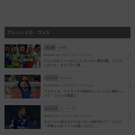
アレハンドロ・ゴメス
まとめ
その他
2021.10.27. 9:30 pm
Posted on:
アニメのタトゥーが入ったサッカー選手8選。ドラゴ
ンボール、キャプテン翼…
ニュース
セリエA
2021.02.01. 10:45 pm
Posted on:
アタランタ、ウクライナ代表MFコバレンコと契約へ…
パプ・ゴメスの後釜に
ニュース
ラ・リーガ
2021.01.29. 3:00 pm
Posted on:
セビージャ加入のアルゼンチン代表FWパプ・ゴメス
「中東からオファーが届いたけど…」