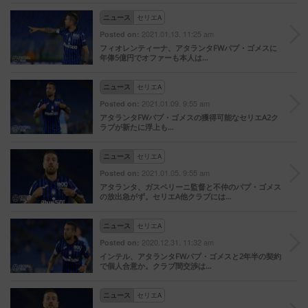
ニュース
セリエA
2021.01.13. 11:25 am
Posted on:
フィオレンティーナ、アタランタFWパプ・ゴメスに
年俸5億円でオファーも本人は…
ニュース
セリエA
2021.01.09. 9:55 am
Posted on:
アタランタFWパプ・ゴメスの獲得可能なセリエA2ク
ラブが新たに浮上も…
ニュース
セリエA
2021.01.05. 9:55 am
Posted on:
アタランタ、ガスペリーニ監督と不仲のパプ・ゴメス
の放出急がず。セリエA他クラブには…
ニュース
セリエA
2020.12.31. 11:32 am
Posted on:
インテル、アタランタFWパプ・ゴメスと2年半の契約
で個人合意か。クラブ間交渉は…
ニュース
セリエA