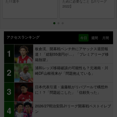
た11選手
ために必要なこと【J1リーグ
2022】
アクセスランキング
今日
週間
月間
板倉滉、開幕戦ベンチ外にアヤックス退団報
1
道！「総額55億円が…」「プレミアリーグ移
籍熱望」
浦和レッズ移籍破談の可能性も？元湘南・川
2
崎DF山根視来が「問題抱えている」
日本代表引退・遠藤航がリバプールで構想外
3
に！？「問題起こした」「信頼失った」
2026/27明治安田J1リーグ開幕戦ベストイレブ
4
ン