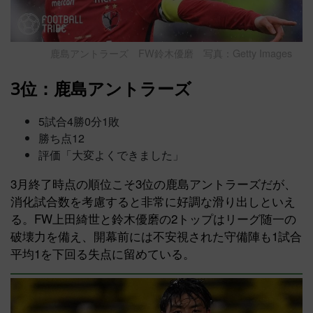
鹿島アントラーズ FW鈴木優磨 写真：Getty Images
3位：鹿島アントラーズ
5試合4勝0分1敗
勝ち点12
評価「大変よくできました」
3月終了時点の順位こそ3位の鹿島アントラーズだが、
消化試合数を考慮すると非常に好調な滑り出しといえ
る。FW上田綺世と鈴木優磨の2トップはリーグ随一の
破壊力を備え、開幕前には不安視された守備陣も1試合
平均1を下回る失点に留めている。