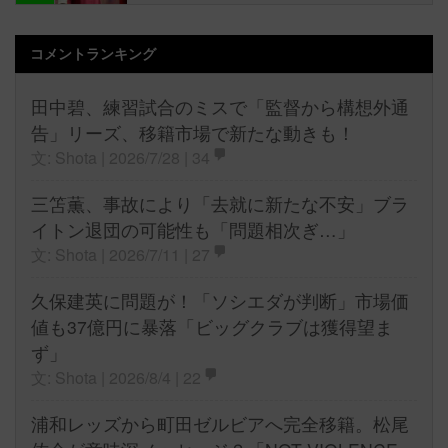
コメントランキング
田中碧、練習試合のミスで「監督から構想外通
告」リーズ、移籍市場で新たな動きも！
文: Shota | 2026/7/28 |
34
三笘薫、事故により「去就に新たな不安」ブラ
イトン退団の可能性も「問題相次ぎ…」
文: Shota | 2026/7/11 |
27
久保建英に問題が！「ソシエダが判断」市場価
値も37億円に暴落「ビッグクラブは獲得望ま
ず」
文: Shota | 2026/8/4 |
22
浦和レッズから町田ゼルビアへ完全移籍。松尾