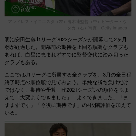
アンドレス・イニエスタ（左）鬼木達監督（中）ピーター・ウ
タカ（右）写真：Getty Images
明治安田生命J1リーグ2022シーズンが開幕して2ヶ月
弱が経過した。開幕前の期待を上回る順調なクラブも
あれば、白星に恵まれずすでに監督交代に踏み切った
クラブもある。
ここではJ1リーグに所属する全クラブを、3月の全日程
終了時点の順位順で見てみよう。単純な勝ち負けだけ
ではなく、期待や予算、昨2021シーズンの順位をふま
えて「大変よくできました」「よくできました」「ま
ずまずです」「今後に期待です」の4段階評価を加えて
いる。