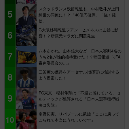
スタッドランス残留報道も…中村敬斗が上田
5
綺世の同僚に！？「46億円確保」「強く確
信」
G大阪移籍報道フアン・ヒメネスの去就に影
6
響！？所属元マラガに問題発生
八木あかね、山本雄大など！日本人審判4名の
7
うち2名が性的接待受けた！？韓国報道「JFA
審判委員会の…」
三笘薫の獲得をアーセナル指揮官に検討する
8
よう提案した！
FC東京・稲村隼翔は「不運と感じている」セ
9
ルティックが酷評される「日本人選手獲得戦
略は失敗」
南野拓実、リバプールに凱旋「ここに戻って
10
こられて本当にうれしいです」