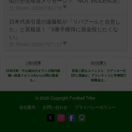
佑介が意味深メッセージ？「NOT VIOLENCE」
文: Shota | 2026/7/24 |
18
日本代表引退の遠藤航が「リバプールと合意し
た」と英報道！「5番手獲得に資金投じたくな
い」
文: Shota | 2026/7/27 |
17
前の記事
次の記事
日本代表・中山雄太がオランダ国内移
若返り図るユベントス、ウディネーゼ
籍へ前進？セリエAからの関心報道
DFに視線か。アトレティコと争奪戦で
も…
移籍金は…
© 2026 Copyright Football Tribe
会社案内
お問い合わせ
プライバシーポリシー