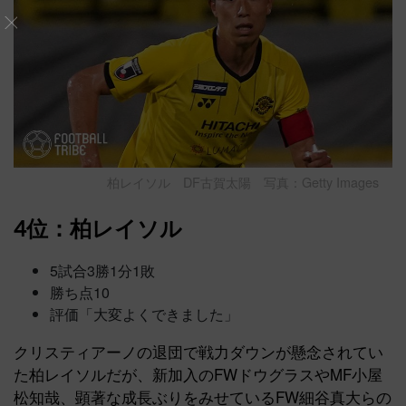
柏レイソル DF古賀太陽 写真：Getty Images
4位：柏レイソル
5試合3勝1分1敗
勝ち点10
評価「大変よくできました」
クリスティアーノの退団で戦力ダウンが懸念されてい
た柏レイソルだが、新加入のFWドウグラスやMF小屋
松知哉、顕著な成長ぶりをみせているFW細谷真大らの