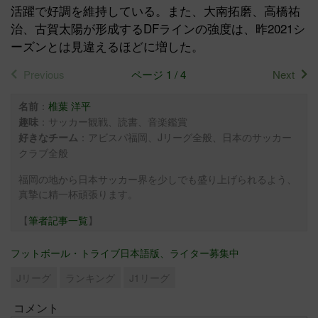
活躍で好調を維持している。また、大南拓磨、高橋祐
治、古賀太陽が形成するDFラインの強度は、昨2021シ
ーズンとは見違えるほどに増した。
Previous
ページ 1 / 4
Next
：
椎葉 洋平
名前
：サッカー観戦、読書、音楽鑑賞
趣味
：アビスパ福岡、Jリーグ全般、
日本のサッカー
好きなチーム
クラブ全般
福岡の地から日本サッカー界を少しでも盛り上げられるよう、
真摯に精一杯頑張ります。
【
筆者記事一覧
】
フットボール・トライブ日本語版、ライター募集中
Jリーグ
ランキング
J1リーグ