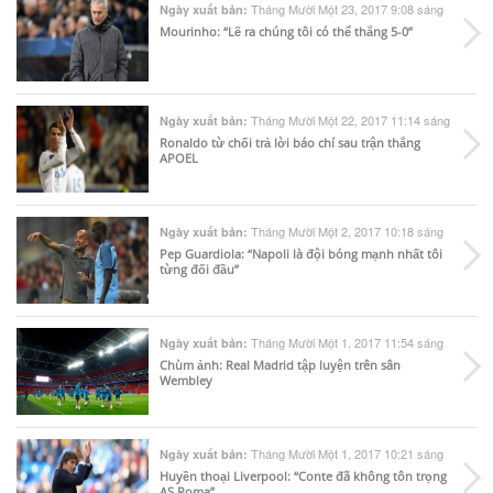
Tháng Mười Một 23, 2017 9:08 sáng
Ngày xuất bản:
Mourinho: “Lẽ ra chúng tôi có thể thắng 5-0”
Tháng Mười Một 22, 2017 11:14 sáng
Ngày xuất bản:
Ronaldo từ chối trả lời báo chí sau trận thắng
APOEL
Tháng Mười Một 2, 2017 10:18 sáng
Ngày xuất bản:
Pep Guardiola: “Napoli là đội bóng mạnh nhất tôi
từng đối đầu”
Tháng Mười Một 1, 2017 11:54 sáng
Ngày xuất bản:
Chùm ảnh: Real Madrid tập luyện trên sân
Wembley
Tháng Mười Một 1, 2017 10:21 sáng
Ngày xuất bản:
Huyền thoại Liverpool: “Conte đã không tôn trọng
AS Roma”