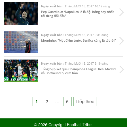
Tháng Mười 18, 2017 10:12 sáng
Ngày xuất bản:
Pep Guardiola: “Napoli có lẽ là đội bóng hay nhất
tôi từng đối đầu”
Tháng Mười 18, 2017 9:31 sáng
Ngày xuất bản:
Mourinho: “Một điểm trước Benfica cũng là tốt rồi”
Tháng Mười 18, 2017 9:18 sáng
Ngày xuất bản:
Tổng hợp kết quả Champions League: Real Madrid
và Dortmund bị cầm hòa
Posts
1
2
…
6
Tiếp theo
pagination
© 2026 Copyright Football Tribe