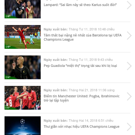
Lampard: “Sai lầm này sẽ theo Karius suốt đời”
Tháng Tư 11, 2018 10:48 chiều
Ngày xuất bản:
Tám thất bại nặng nề nhất của Barcelona tại UEFA
Champions League
Tháng Tư 11, 2018 9:43 chiều
Ngày xuất bản:
Pep Guadiola “miệt thị” trọng tài sau khi bị loại
Tháng Hai 21, 2018 11:06 sáng
Ngày xuất bản:
Điểm tin Manchester United: Pogba, Ibrahimovic
trở lại tập luyện
Tháng Hai 14, 2018 6:51 chiều
Ngày xuất bản:
Thư giãn với nhạc hiệu UEFA Champions League