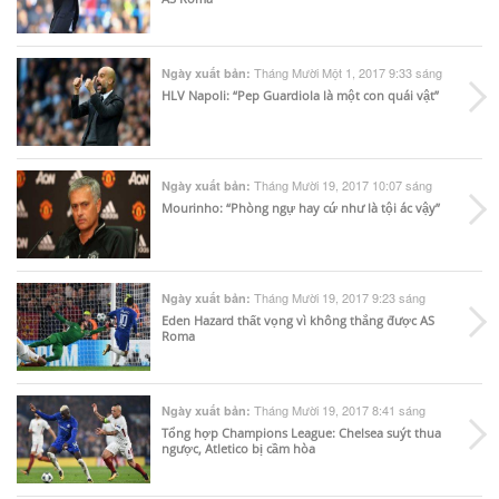
Tháng Mười Một 1, 2017 9:33 sáng
Ngày xuất bản:
HLV Napoli: “Pep Guardiola là một con quái vật”
Tháng Mười 19, 2017 10:07 sáng
Ngày xuất bản:
Mourinho: “Phòng ngự hay cứ như là tội ác vậy”
Tháng Mười 19, 2017 9:23 sáng
Ngày xuất bản:
Eden Hazard thất vọng vì không thắng được AS
Roma
Tháng Mười 19, 2017 8:41 sáng
Ngày xuất bản:
Tổng hợp Champions League: Chelsea suýt thua
ngược, Atletico bị cầm hòa