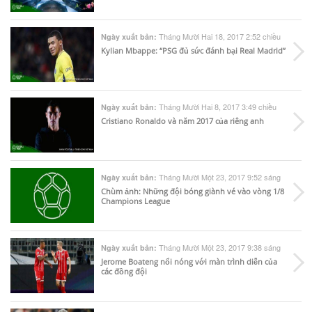
Tháng Mười Hai 18, 2017 2:52 chiều
Ngày xuất bản:
Kylian Mbappe: “PSG đủ sức đánh bại Real Madrid”
Tháng Mười Hai 8, 2017 3:49 chiều
Ngày xuất bản:
Cristiano Ronaldo và năm 2017 của riêng anh
Tháng Mười Một 23, 2017 9:52 sáng
Ngày xuất bản:
Chùm ảnh: Những đội bóng giành vé vào vòng 1/8
Champions League
Tháng Mười Một 23, 2017 9:38 sáng
Ngày xuất bản:
Jerome Boateng nổi nóng với màn trình diễn của
các đồng đội