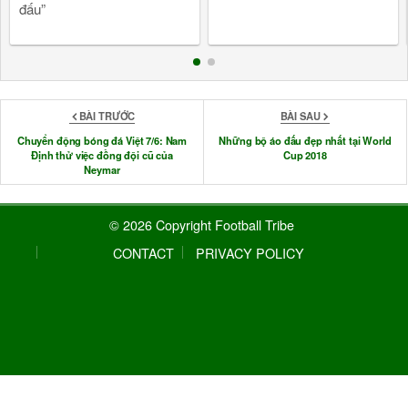
đấu”
BÀI TRƯỚC
BÀI SAU
Chuyển động bóng đá Việt 7/6: Nam
Những bộ áo đấu đẹp nhất tại World
Định thử việc đồng đội cũ của
Cup 2018
Neymar
© 2026 Copyright Football Tribe
CONTACT
PRIVACY POLICY