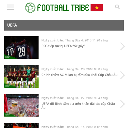
UEFA
Tháng Bảy 4, 2018 11:20 sáng
Ngày xuất bản:
PSG tiếp tục bị UEFA “sờ gáy”
Tháng Sáu 28, 2018 8:38 sáng
Ngày xuất bản:
Chính thức: AC Milan bị cấm cửa khỏi Cúp Châu Âu
Tháng Sáu 27, 2018 9:34 sáng
Ngày xuất bản:
UEFA dỡ lệnh cấm bia trên khán đài các cúp Châu
Âu
Tháng Sáu 14, 2018 9:12 sáng
Ngày xuất bản: