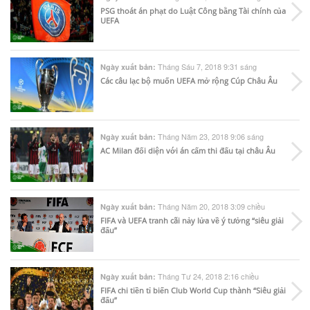
PSG thoát án phạt do Luật Công bằng Tài chính của
UEFA
Tháng Sáu 7, 2018 9:31 sáng
Ngày xuất bản:
Các câu lạc bộ muốn UEFA mở rộng Cúp Châu Âu
Tháng Năm 23, 2018 9:06 sáng
Ngày xuất bản:
AC Milan đối diện với án cấm thi đấu tại châu Âu
Tháng Năm 20, 2018 3:09 chiều
Ngày xuất bản:
FIFA và UEFA tranh cãi nảy lửa về ý tưởng “siêu giải
đấu”
Tháng Tư 24, 2018 2:16 chiều
Ngày xuất bản:
FIFA chi tiền tỉ biến Club World Cup thành “Siêu giải
đấu”