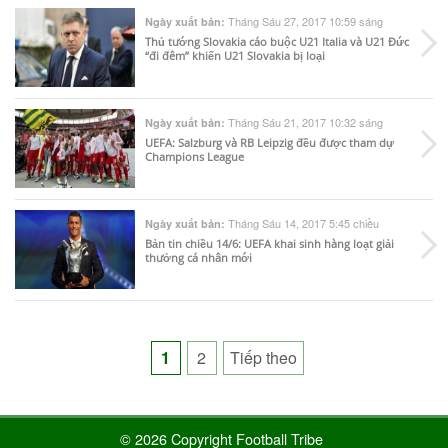
Tháng Sáu 27, 2017 10:59 sáng
Ngày xuất bản:
Thủ tướng Slovakia cáo buộc U21 Italia và U21 Đức
“đi đêm” khiến U21 Slovakia bị loại
Tháng Sáu 21, 2017 10:32 sáng
Ngày xuất bản:
UEFA: Salzburg và RB Leipzig đều được tham dự
Champions League
Tháng Sáu 14, 2017 5:45 chiều
Ngày xuất bản:
Bản tin chiều 14/6: UEFA khai sinh hàng loạt giải
thưởng cá nhân mới
Posts
1
2
Tiếp theo
pagination
© 2026 Copyright Football Tribe