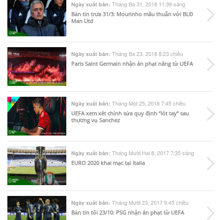
Tháng Ba 31, 2018 11:39 sáng
Ngày xuất bản:
Bản tin trưa 31/3: Mourinho mâu thuẫn với BLĐ
Man Utd
Tháng Ba 23, 2018 8:23 chiều
Ngày xuất bản:
Paris Saint Germain nhận án phạt năng từ UEFA
Tháng Một 25, 2018 7:45 chiều
Ngày xuất bản:
UEFA xem xét chỉnh sửa quy định “lót tay” sau
thương vụ Sanchez
Tháng Mười Hai 8, 2017 7:35 sáng
Ngày xuất bản:
EURO 2020 khai mạc tại Italia
Tháng Mười 23, 2017 9:45 chiều
Ngày xuất bản:
Bản tin tối 23/10: PSG nhận án phạt từ UEFA