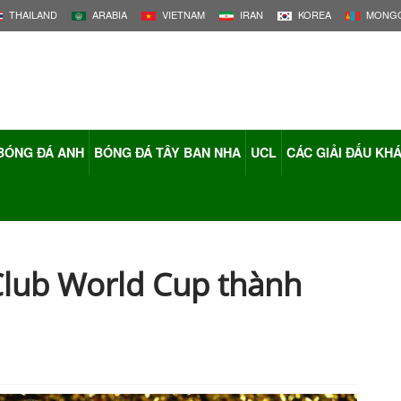
THAILAND
ARABIA
VIETNAM
IRAN
KOREA
MONGO
BÓNG ĐÁ ANH
BÓNG ĐÁ TÂY BAN NHA
UCL
CÁC GIẢI ĐẤU KH
n Club World Cup thành