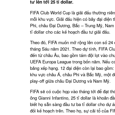
tư lên tới 25 tỉ dollar.
FIFA Club World Cup là giải đấu thường niê
mỗi khu vực. Giải đấu hiện có bảy đại diện 
Phi, châu Đại Dương, Bắc – Trung Mỹ, Nam M
tỉ dollar cho các kế hoạch đầu tư giải đấu.
Theo đó, FIFA muốn mở rộng lên con số 24 đ
tháng Sáu năm 2021. Theo dự tính, FIFA Club
đến từ châu Âu, bao gồm tám đội lọt vào c
UEFA Europa League trong bốn năm. Nếu có đ
bảng xếp hạng. 12 đại diện còn lại bao gồm: 
khu vực châu Á, châu Phi và Bắc Mỹ, một đội
play-off giữa châu Đại Dương và Nam Mỹ.
FIFA sẽ có cuộc họp vào tháng tới để đạt th
ông Gianni Infantino, 25 tỉ dollar là khoản 
biết họ sẵn sàng đầu tư ba tỉ dollar cho dự
đối kế hoạch trên. Theo họ, sự cải tổ của 