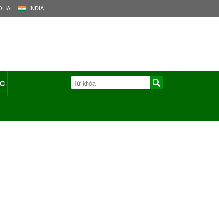
LIA
INDIA
ÁC