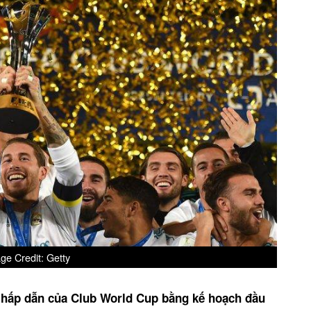
ge Credit: Getty
 hấp dẫn của Club World Cup bằng kế hoạch đầu