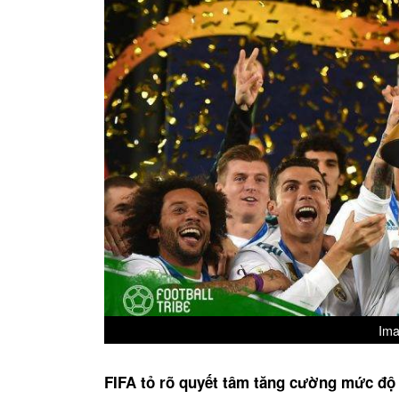
Ima
FIFA tỏ rõ quyết tâm tăng cường mức độ